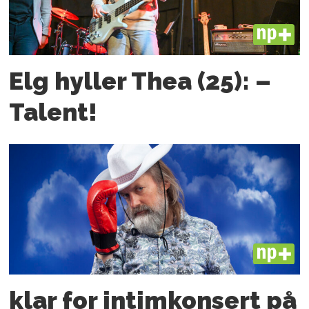
PLUS
Elg hyller Thea (25): –
Talent!
PLUS
klar for intim­konsert på