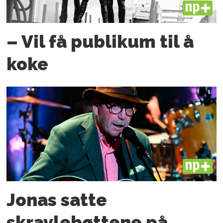
PLUS
– Vil få publikum til å
koke
PLUS
Jonas satte
skravlebøttene på