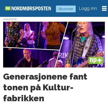
Logg inn
Abonner
ANNONSE
Tag:
kulturfabrikken
PLUS
Generasjonene fant
tonen på Kultur­
fabrikken