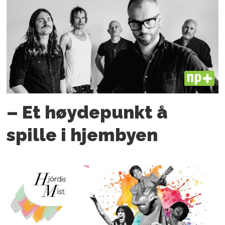
PLUS
– Et høyde­punkt å
spille i hjembyen