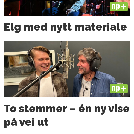
PLUS
Elg med nytt materiale
PLUS
To stemmer – én ny vise
på vei ut