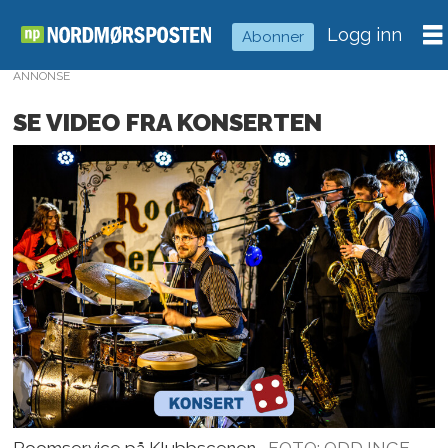
Logg inn
Abonner
ANNONSE
SE VIDEO FRA KONSERTEN
Roomservice på Klubbscenen.
FOTO: ODD INGE