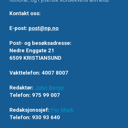
honorar, og i ytterste konsekvens anmeldt.
Kontakt oss:
E-post:
post@np.no
Post- og besøksadresse:
Nedre Enggate 21
6509 KRISTIANSUND
Vakttelefon: 4007 8007
Redaktør:
John Berge
Telefon: 975 99 007
Redaksjonssjef:
Per Mork
Telefon: 930 93 640