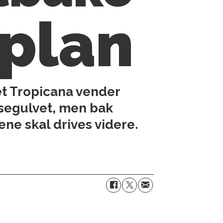
 plan
et Tropicana vender
nse­gulvet, men bak
ne skal drives videre.