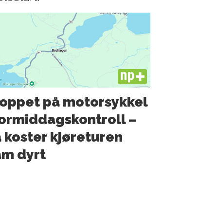
PLUS
oppet på motorsykkel
formiddagskontroll –
 koster kjøreturen
m dyrt