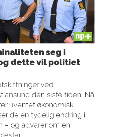
PLUS
minaliteten seg i
g dette vil politiet
utskiftninger ved
istiansund den siste tiden. Nå
tter uventet økonomisk
ser de en tydelig endring i
en – og advarer om én
olestart.