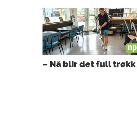
PL
– Nå blir det full trøkk