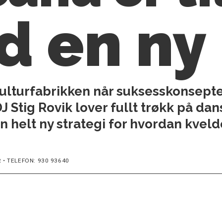
d en ny
Kulturfabrikken når suksess­konsept
 DJ Stig Rovik lover fullt trøkk på da
 helt ny strategi for hvordan kvelde
 • TELEFON: 930 93640