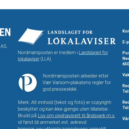
Kon
E-p
 AS,
Nordmørsposten er medlem i
Landslaget for
Pos
lokalaviser
(LLA).
Ned
65
Vak
Nordmørsposten arbeider etter
Vær Varsom-plakatens regler for
Red
god presseskikk.
Tel
Merk: Alt innhold (tekst og foto) er copyright-
Red
Tel
beskyttet og kan ikke gjengis uten tillatelse.
Brudd på
Lov om opphavsrett til åndsverk m.v.
Vå
vil først bli anmerket evt. avkrevd
honorar, og i ytterste konsekvens anmeldt.