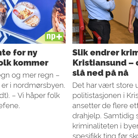
PLUS
te for ny
Slik endrer kri
folk kommer
Kristiansund – o
slå ned på nå
egn og mer regn –
 er i nordmørsbyen.
Det har vært store 
t). – Vi håper folk
politistasjonen i Kr
jefene.
ansetter de flere e
drahjelp. Samtidig 
kriminaliteten i by
spesifikk ting før sk