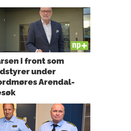
PLUS
rsen i front som
dstyrer under
ordmøres Arendal-
esøk