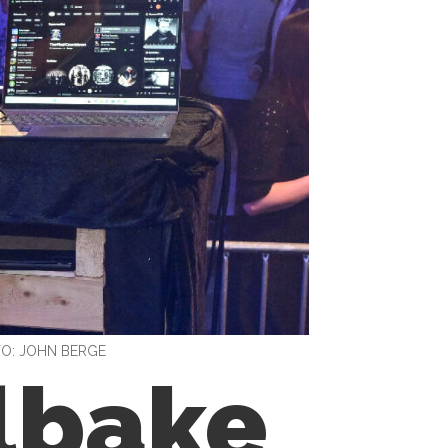
O: JOHN BERGE
ilbake