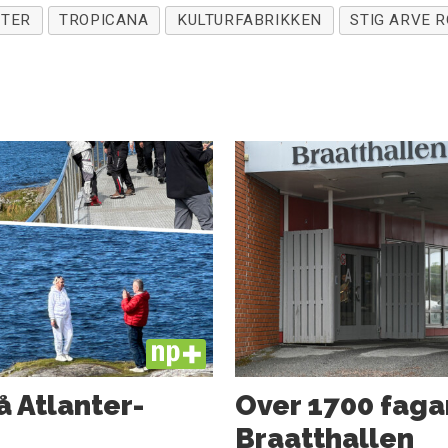
TER
TROPICANA
KULTURFABRIKKEN
STIG ARVE R
PLUS
å Atlanter­
Over 1700 faga
Braatthallen