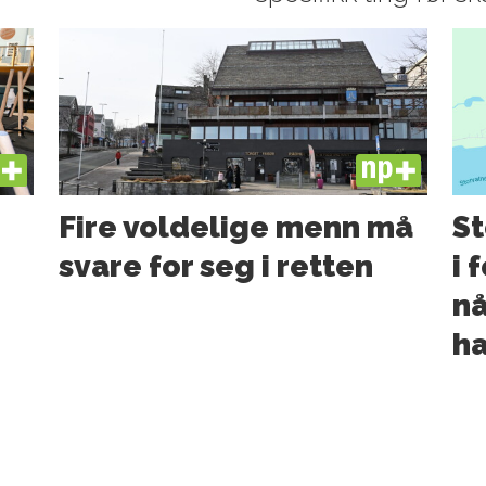
US
PLUS
Fire voldelige menn må
St
svare for seg i retten
i 
nå
ha