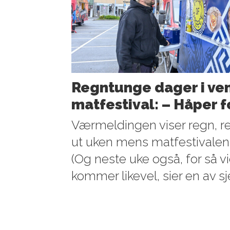
Regntunge dager i ven
matfestival: – Håper 
Værmeldingen viser regn, r
ut uken mens matfestivalen
(Og neste uke også, for så vid
kommer likevel, sier en av s