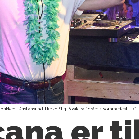
brikken i Kristiansund. Her er Stig Rovik fra fjorårets sommerfest.
FOT
ana er t