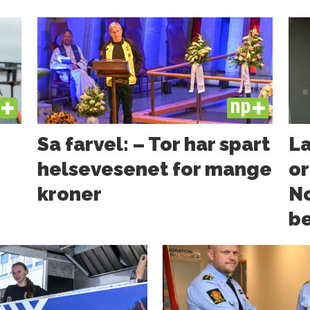
US
PLUS
Sa farvel: – Tor har spart
La
helsevesenet for mange
or
kroner
N
b