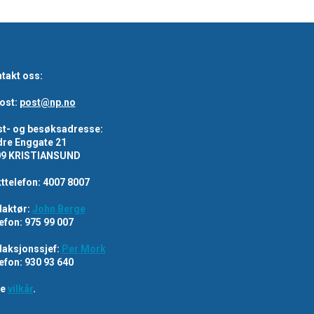
takt oss:
ost:
post@np.no
t- og besøksadresse:
re Enggate 21
09 KRISTIANSUND
ttelefon: 4007 8007
aktør:
John Berge
efon: 975 99 007
aksjonssjef:
Per Mork
efon: 930 93 640
re
vilkår
.