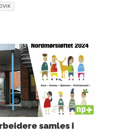
OVIK
PLUS
rbeidere samles i