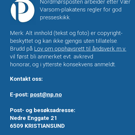
Nordmørsposten arbeider etter Vær
Varsom-plakatens regler for god
presseskikk.
Merk: Alt innhold (tekst og foto) er copyright-
beskyttet og kan ikke gjengis uten tillatelse.
Brudd på
Lov om opphavsrett til åndsverk m.v.
vil først bli anmerket evt. avkrevd
honorar, og i ytterste konsekvens anmeldt.
Kontakt oss:
E-post:
post@np.no
Post- og besøksadresse:
Nedre Enggate 21
6509 KRISTIANSUND