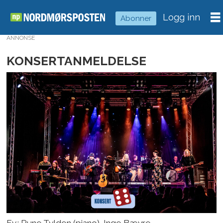
Logg inn
Abonner
ANNONSE
KONSERTANMELDELSE
F.v.: Rune Tylden (piano), Inge Bævre