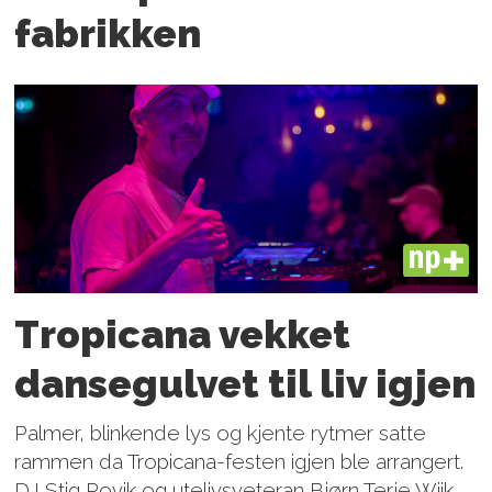
fabrikken
PLUS
Tropicana vekket
dansegulvet til liv igjen
Palmer, blinkende lys og kjente rytmer satte
rammen da Tropicana-festen igjen ble arrangert.
DJ Stig Rovik og utelivsveteran Bjørn Terje Wiik