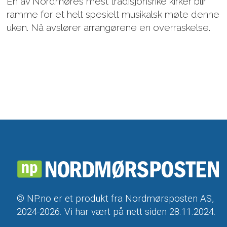
En av Nordmøres mest tradisjonsrike kirker blir
ramme for et helt spesielt musikalsk møte denne
uken. Nå avslører arrangørene en overraskelse.
© NP.no er et produkt fra Nordmørsposten AS,
2024-2026. Vi har vært på nett siden 28.11.2024.