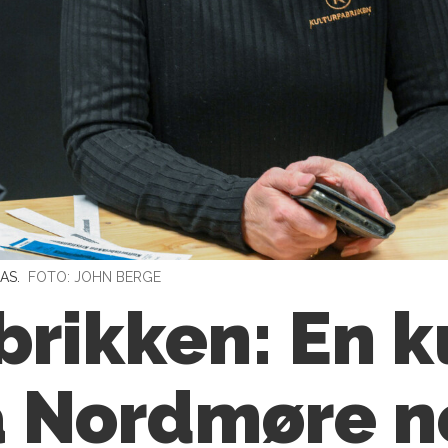
 AS.
FOTO: JOHN BERGE
brikken: En k
å Nordmøre n