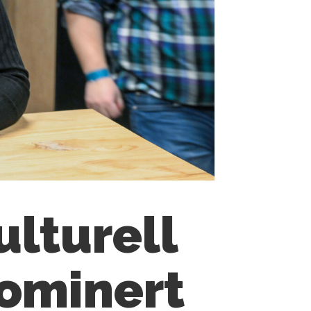
ulturell
ominert