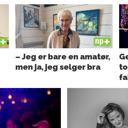
US
PLUS
– Jeg er bare en amatør,
Ge
men ja, jeg selger bra
to
fa