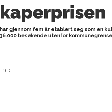
iskaperprisen
har gjennom fem år etablert seg som en kultu
eg 36.000 besøkende utenfor kommunegrensen
 - 18:17