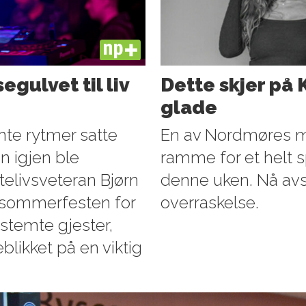
PLUS
gulvet til liv
Dette skjer på 
glade
nte rytmer satte
En av Nordmøres mes
 igjen ble
ramme for et helt 
utelivsveteran Bjørn
denne uken. Nå avs
n sommerfesten for
overraskelse.
stemte gjester,
eblikket på en viktig