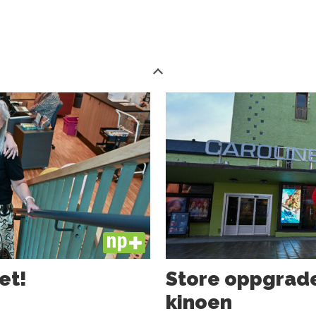
PLUS
et!
Store oppgrade
kinoen