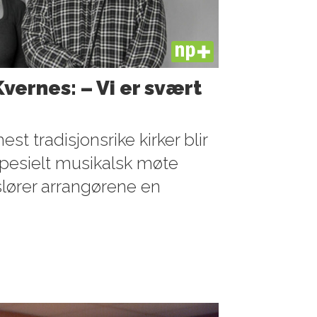
PLUS
Kvernes: – Vi er svært
t tradisjonsrike kirker blir
spesielt musikalsk møte
lører arrangørene en