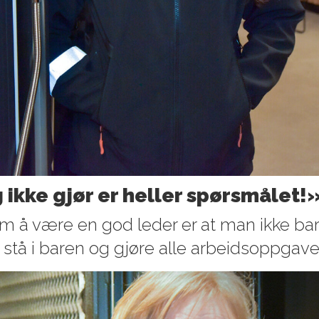
 ikke gjør er heller spørsmålet!
 om å være en god leder er at man ikke ba
 stå i baren og gjøre alle arbeidsoppgave