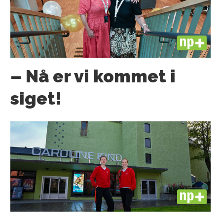
PLUS
– Nå er vi kommet i
siget!
PLUS