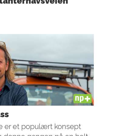
lanter­havsveien
PLUS
ass
se er et populært konsept