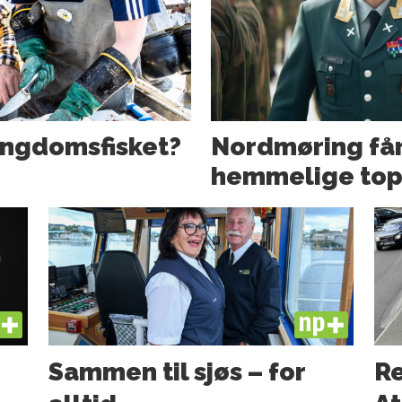
ngdoms­fisket?
Nordmøring få
hemmelige toppj
US
PLUS
Sammen til sjøs – for
Re