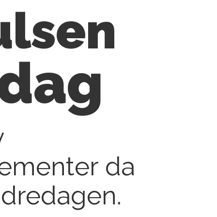
ulsen
edag
v
sementer da
andredagen.