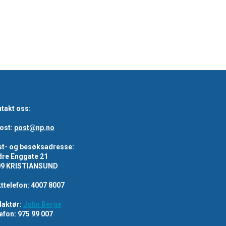
takt oss:
ost:
post@np.no
t- og besøksadresse:
re Enggate 21
09 KRISTIANSUND
ttelefon: 4007 8007
aktør:
John Berge
efon: 975 99 007