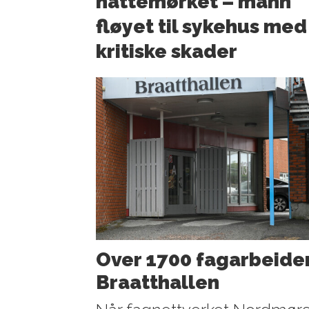
nattemørket – mann
fløyet til sykehus med
kritiske skader
Over 1700 fagarbeider
Braatthallen