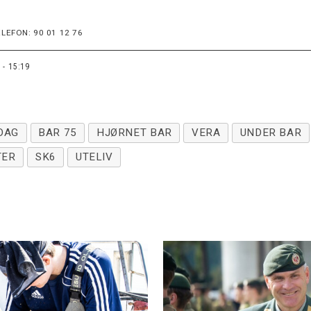
LEFON: 90 01 12 76
 - 15:19
DAG
BAR 75
HJØRNET BAR
VERA
UNDER BAR
TER
SK6
UTELIV