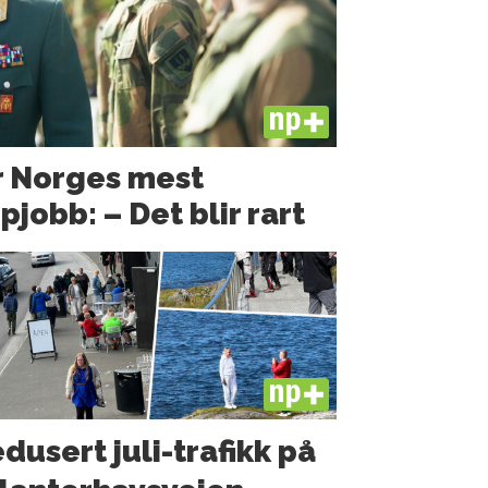
PLUS
r Norges mest
obb: – Det blir rart
PLUS
dusert juli-trafikk på