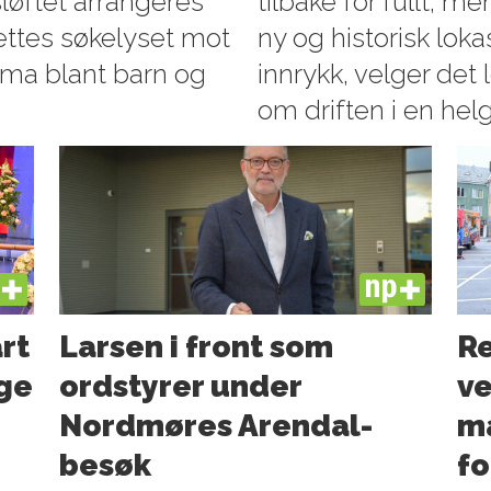
løftet arrangeres
tilbake for fullt, 
rettes søkelyset mot
ny og historisk loka
ma blant barn og
innrykk, velger det 
om driften i en helg
US
PLUS
art
Larsen i front som
Re
ge
ordstyrer under
ve
Nordmøres Arendal-
ma
besøk
f