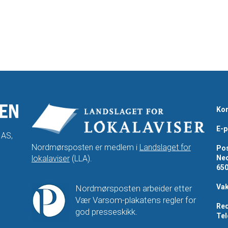
Kon
E-p
 AS,
Nordmørsposten er medlem i
Landslaget for
Pos
lokalaviser
(LLA).
Ned
65
Vak
Nordmørsposten arbeider etter
Vær Varsom-plakatens regler for
Red
god presseskikk.
Tel