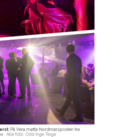
erst:
På Vera møtte Nordmørsposten tre
x.
Alle foto: Odd Inge Teige