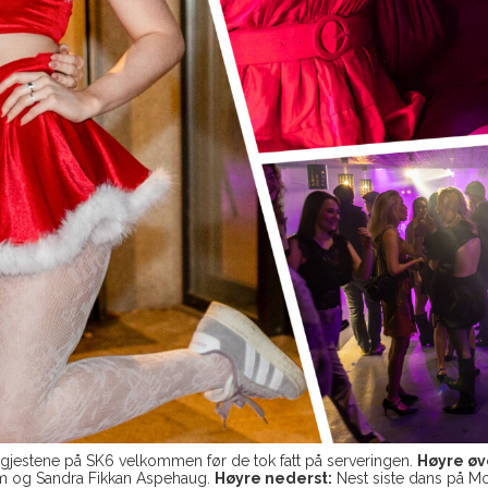
gjestene på SK6 velkommen før de tok fatt på serveringen.
Høyre øv
olm og Sandra Fikkan Aspehaug.
Høyre nederst:
Nest siste dans på Mo