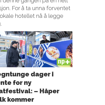
men denne gangen på en helt
sjon. For å ta unna forventet
lokale hotellet nå å legge
.
PLUS
gntunge dager i
nte for ny
tfestival: – Håper
olk kommer