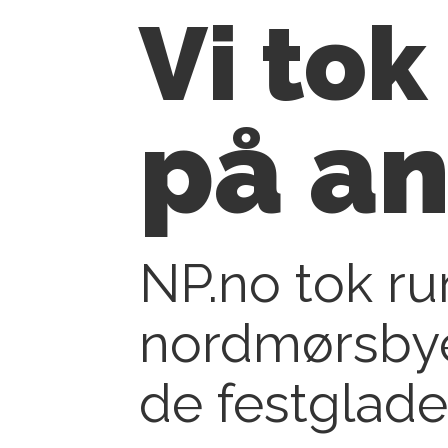
Vi tok
på an
NP.no tok ru
nordmørsbye
de festglade