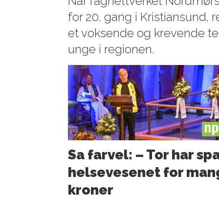
Når fagnettverket Nordmørs
for 20. gang i Kristiansund, 
et voksende og krevende te
unge i regionen.
PL
Sa farvel: – Tor har sp
helsevesenet for man
kroner