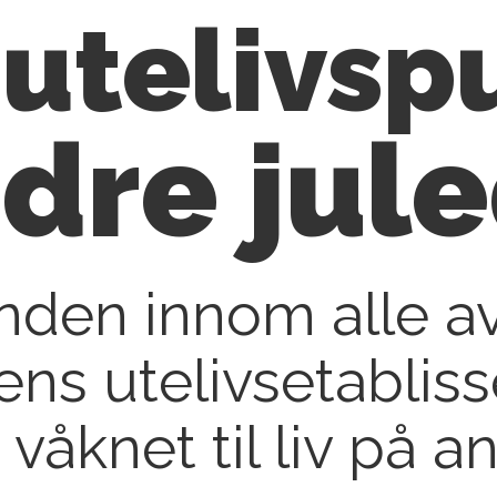
utelivsp
dre jul
nden innom alle a
ns utelivsetablis
 våknet til liv på 