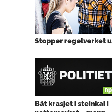
Stopper regelverket u
PL
Båt krasjet i steinkai i