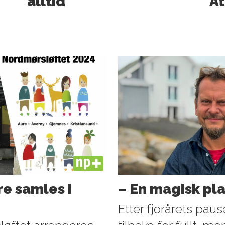
alltid
At
PLUS
e samles i
– En magisk pl
Etter fjorårets pau