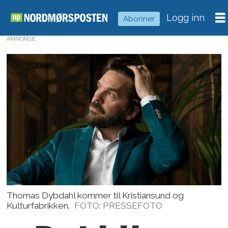
Logg inn
Abonner
ANNONSE
Thomas Dybdahl kommer til Kristiansund og
Kulturfabrikken.
FOTO: PRESSEFOTO