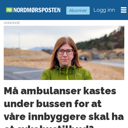
Logg inn
Abonner
ANNONSE
Tag:
helse
møre
og
romsdal
Må ambulanser kastes
under bussen for at
våre innbyggere skal ha