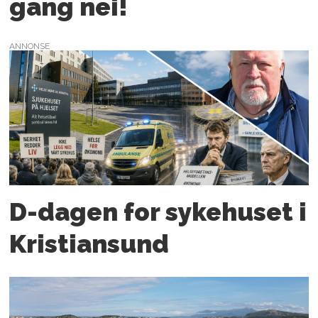
gang nei!
ANNONSE
D-dagen for syke­huset i
Kristiansund