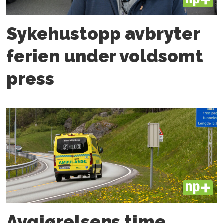
PLUS
Sykehustopp avbryter
ferien under voldsomt
press
PLUS
Avgjørelsens time