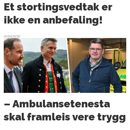
Et stortings­vedtak er
ikke en anbefaling!
ANNONSE
– Ambulanse­tenesta
skal framleis vere trygg