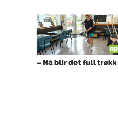
PL
– Nå blir det full trøkk