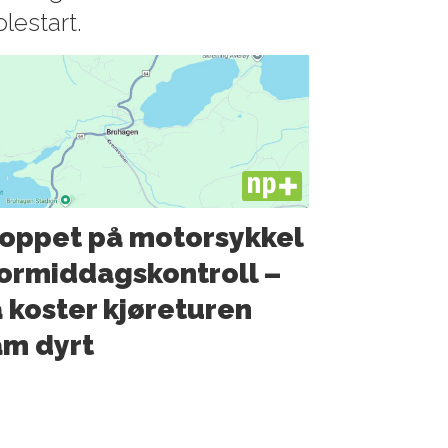
olestart.
PLUS
oppet på motorsykkel
formiddagskontroll –
 koster kjøreturen
m dyrt