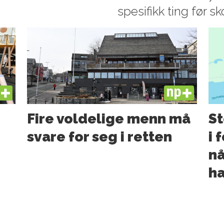
spesifikk ting før sk
US
PLUS
Fire voldelige menn må
St
svare for seg i retten
i 
nå
ha