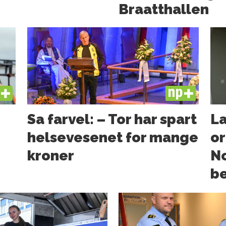
Braatthallen
US
PLUS
Sa farvel: – Tor har spart
La
helsevesenet for mange
or
kroner
N
b