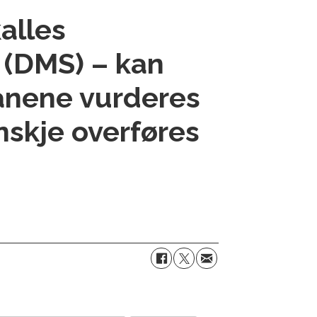
alles
r (DMS) – kan
anene vurderes
anskje overføres