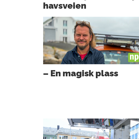
havsveien
PL
– En magisk plass