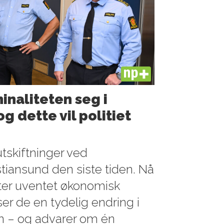
PLUS
minaliteten seg i
g dette vil politiet
utskiftninger ved
istiansund den siste tiden. Nå
tter uventet økonomisk
ser de en tydelig endring i
en – og advarer om én