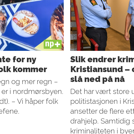
PLUS
te for ny
Slik endrer kri
folk kommer
Kristiansund – o
slå ned på nå
egn og mer regn –
 er i nordmørsbyen.
Det har vært store 
t). – Vi håper folk
politistasjonen i Kr
jefene.
ansetter de flere e
drahjelp. Samtidig 
kriminaliteten i by