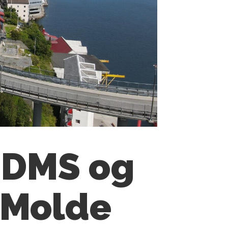
 DMS og
l Molde