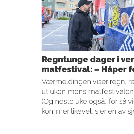
Regntunge dager i ven
matfestival: – Håper 
Værmeldingen viser regn, r
ut uken mens matfestivalen
(Og neste uke også, for så vid
kommer likevel, sier en av s