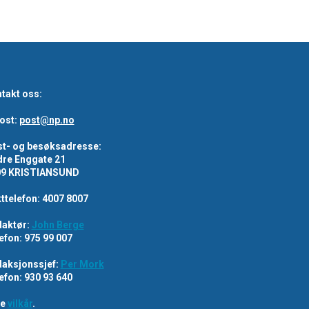
takt oss:
ost:
post@np.no
t- og besøksadresse:
re Enggate 21
09 KRISTIANSUND
ttelefon: 4007 8007
aktør:
John Berge
efon: 975 99 007
aksjonssjef:
Per Mork
efon: 930 93 640
re
vilkår
.