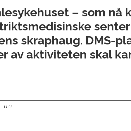
lesykehuset – som nå k
trikts­medisinske sente
iens skraphaug. DMS-pl
er av aktiviteten skal k
 - 14:08