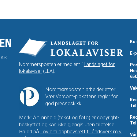
Kon
E-p
 AS,
Nordmørsposten er medlem i
Landslaget for
Pos
lokalaviser
(LLA).
Ned
65
Vak
Nordmørsposten arbeider etter
Vær Varsom-plakatens regler for
Red
god presseskikk.
Tel
Merk: Alt innhold (tekst og foto) er copyright-
Red
Tel
beskyttet og kan ikke gjengis uten tillatelse.
Brudd på
Lov om opphavsrett til åndsverk m.v.
Vå