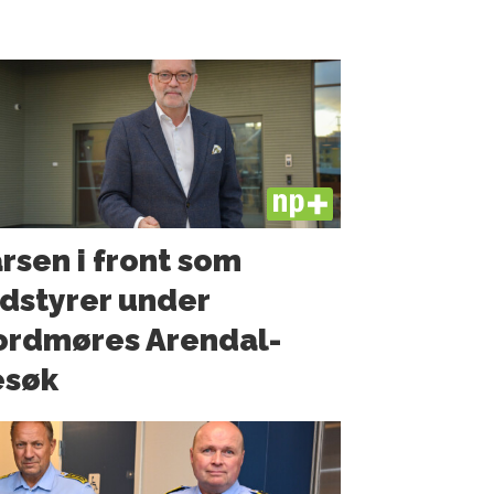
PLUS
rsen i front som
dstyrer under
ordmøres Arendal-
esøk