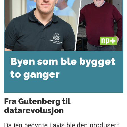
PLUS
Byen som ble bygget
to ganger
Fra Gutenberg til
datarevolusjon
Da jeg begynte i avis ble den produsert