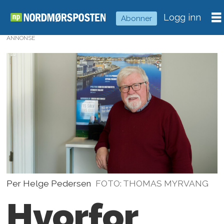
Logg inn
Abonner
ANNONSE
Per Helge Pedersen
FOTO: THOMAS MYRVANG
Hvorfor