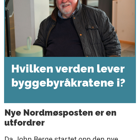
Hvilken verden lever
byggebyråkratene i?
Nye Nordmøsposten er en
utfordrer
Da John Berge startet opp den nye