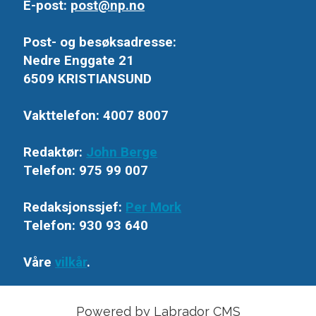
E-post:
post@np.no
Post- og besøksadresse:
Nedre Enggate 21
6509 KRISTIANSUND
Vakttelefon: 4007 8007
Redaktør:
John Berge
Telefon: 975 99 007
Redaksjonssjef:
Per Mork
Telefon: 930 93 640
Våre
vilkår
.
Powered by Labrador CMS