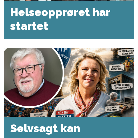
Helseopprøret har
startet
Selvsagt kan