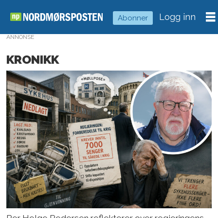
Logg inn
Abonner
ANNONSE
KRONIKK
Per Helge Pedersen reflekterer over regjeringens