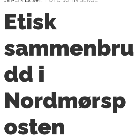
Etisk
sammenbru
dd i
Nordmørsp
osten