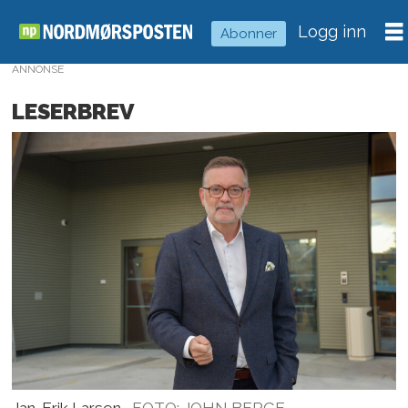
Logg inn
Abonner
ANNONSE
LESERBREV
Jan-Erik Larsen.
FOTO: JOHN BERGE