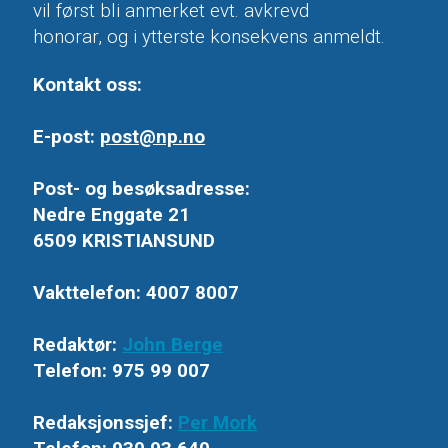
vil først bli anmerket evt. avkrevd
honorar, og i ytterste konsekvens anmeldt.
Kontakt oss:
E-post:
post@np.no
Post- og besøksadresse:
Nedre Enggate 21
6509 KRISTIANSUND
Vakttelefon: 4007 8007
Redaktør:
John Berge
Telefon: 975 99 007
Redaksjonssjef:
Per Mork