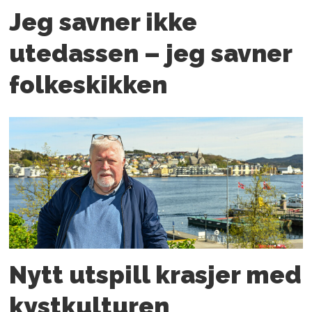
Jeg savner ikke
utedassen – jeg savner
folkeskikken
Nytt utspill krasjer med
kystkulturen