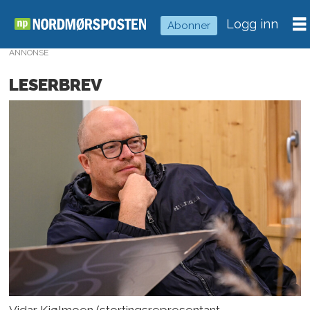
Logg inn
Abonner
ANNONSE
LESERBREV
Vidar Kjølmoen (stortingsrepresentant