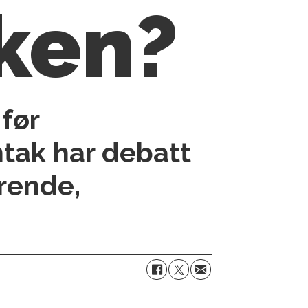
kken?
 før
ntak har debatt
rende,