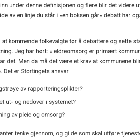
n under denne definisjonen og flere blir det videre 
side av en linje du står i »en boksen går» debatt har
n at kommende folkevalgte tør å debattere og sette 
ning. Jeg har hørt: « eldreomsorg er primært kommune
r det. Men da må det være et krav at kommunene blir 
. Det er Stortingets ansvar
ngstrøye av rapporteringsplikter?
vet ut- og nedover i systemet?
tning av pleie og omsorg?
ter tenke gjennom, og gi de som skal utføre tjeneste