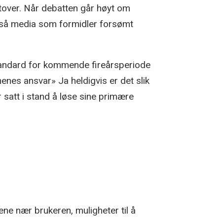
utover. Når debatten går høyt om
 også media som formidler forsømt
standard for kommende fireårsperiode
nes ansvar» Ja heldigvis er det slik
satt i stand å løse sine primære
ne nær brukeren, muligheter til å