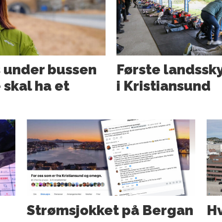
 under bussen
Første lands­sk
 skal ha et
i Kristiansund
Strømsjokket på Bergan
Hv