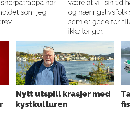
 sherpatrappa har
være at vi i sin tid
eholdet som jeg
og næringslivsfol
brev.
som et gode for alle
ikke lenger.
Nytt utspill krasjer med
Ta
r
kystkulturen
fi