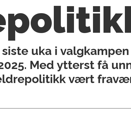
epoliti
v siste uka i valgkampen
2025. Med ytterst få un
ldrepolitikk vært fravæ