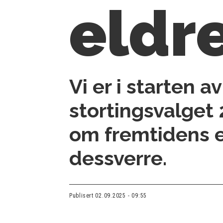
eldr
Vi er i starten a
stortingsvalget 
om fremtidens e
dessverre.
Publisert
02.09.2025 - 09:55