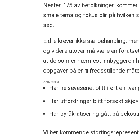
Nesten 1/5 av befolkningen kommer in
smale tema og fokus blir på hvilken 
seg.
Eldre krever ikke særbehandling, me
og videre utover må være en forutset
at de som er nærmest innbyggeren ha
oppgaver på en tilfredsstillende måte
ANNONSE
Har helsevesenet blitt iført en tva
Har utfordringer blitt forsøkt skjø
Har byråkratisering gått på bekos
Vi ber kommende stortingsrepresentan