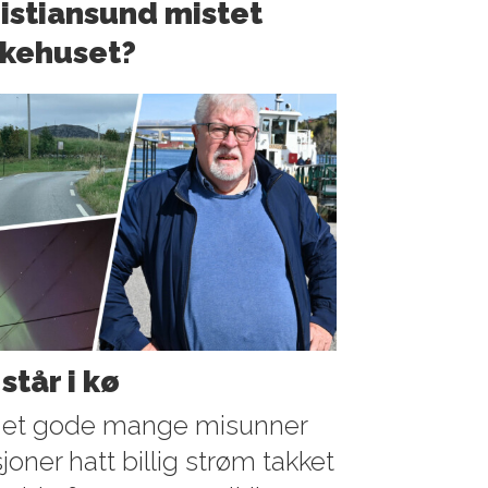
istiansund mistet
kehuset?
tår i kø
 et gode mange misunner
sjoner hatt billig strøm takket