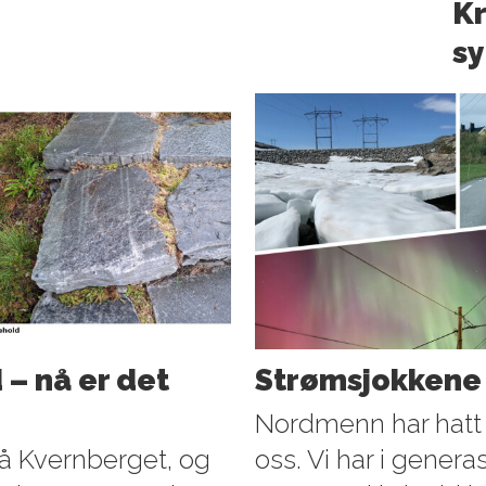
Kr
sy
 – nå er det
Strømsjokkene s
Nordmenn har hatt
på Kvernberget, og
oss. Vi har i genera