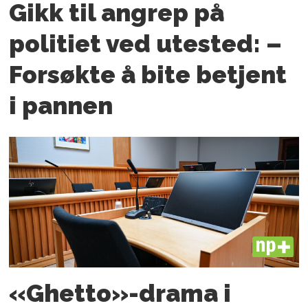
Gikk til angrep på
politiet ved utested: –
Forsøkte å bite betjent
i pannen
PLUS
«Ghetto»-drama i