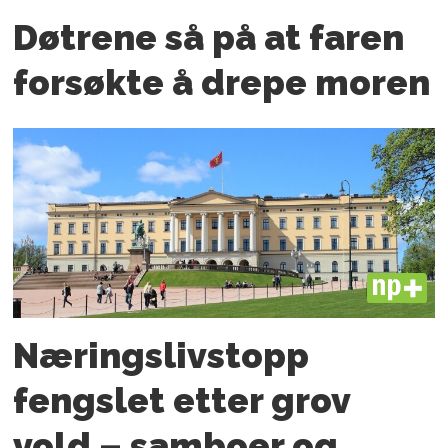
Døtrene så på at faren
forsøkte å drepe moren
PLUS
Næringslivstopp
fengslet etter grov
vold – samboer og