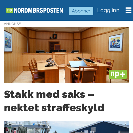
Logg inn
Abonner
ANNONSE
Tag:
vold
PLUS
Stakk med saks –
nektet straffeskyld