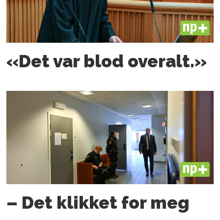
PLUS
«Det var blod overalt.»
PLUS
– Det klikket for meg