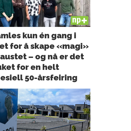
PLUS
mles kun én gang i
et for å skape «magi»
naustet – og nå er det
ket for en helt
esiell 50-årsfeiring