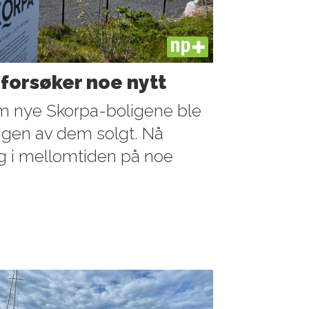
PLUS
– forsøker noe nytt
fem nye Skorpa-boligene ble
r ingen av dem solgt. Nå
g i mellomtiden på noe