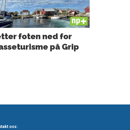
PLUS
tter foten ned for
sseturisme på Grip
takt oss: