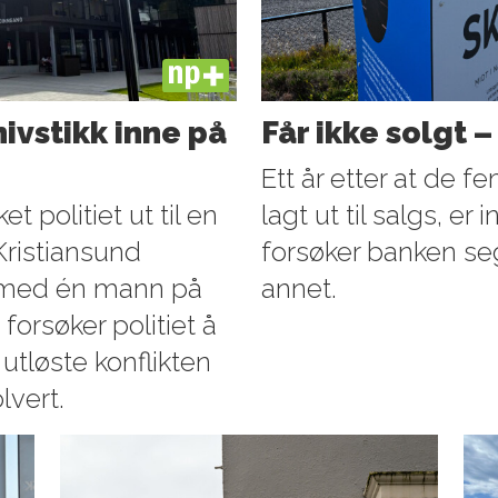
PLUS
nivstikk inne på
Får ikke solgt 
Ett år etter at de 
t politiet ut til en
lagt ut til salgs, e
Kristiansund
forsøker banken se
 med én mann på
annet.
forsøker politiet å
utløste konflikten
lvert.