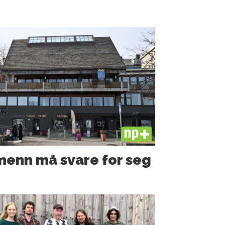
PLUS
 menn må svare for seg