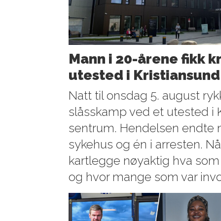
Mann i 20-årene fikk k
utested i Kristiansund
Natt til onsdag 5. august rykke
slåsskamp ved et utested i 
sentrum. Hendelsen endte
sykehus og én i arresten. Nå 
kartlegge nøyaktig hva som 
og hvor mange som var invo