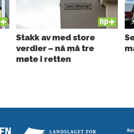
US
PLUS
e
Stakk av med store
Se
verdier – nå må tre
ma
møte i retten
Kon