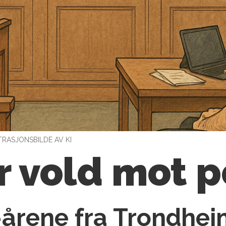
TRASJONSBILDE AV KI
 vold mot po
-årene fra Trondhei