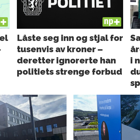
US
PLUS
el
Låste seg inn og stjal for
Sa
–
tusenvis av kroner –
år
deretter ignorerte han
i 
politiets strenge forbud
du
sp