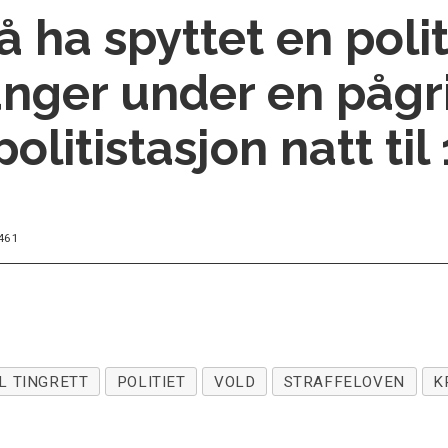
å ha spyttet en polit
anger under en pågr
litistasjon natt til 12
461
L TINGRETT
POLITIET
VOLD
STRAFFELOVEN
K