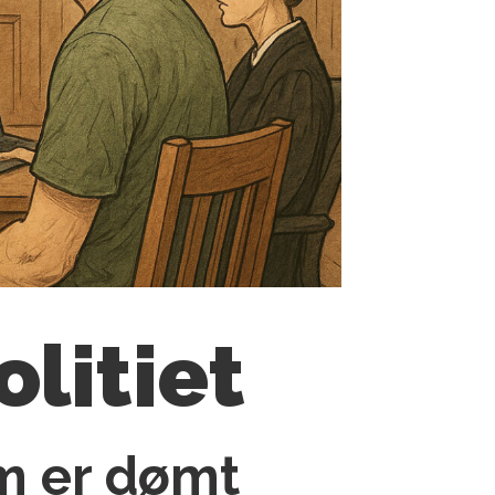
litiet
m er dømt