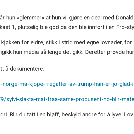
r hun «glemmer» at hun vil gjøre en deal med Donald 
ast 1, plutselig ble god da den ble innført i en Frp-
 kjøkken for eldre, stikk i strid med egne lovnader, 
ngikk hun media så lenge det gikk. Deretter prøvde hu
lett å dokumentere:
er-norge-ma-kjope-fregatter-av-trump-han-er-jo-glad
/sylvi-slakta-mat-fraa-same-produsent-no-blir-maten
 Blir du tatt i en bløff, beskyld andre for å lyve. Lo