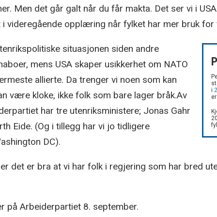
r. Men det går galt når du får makta. Det ser vi i USA.
 i videregående opplæring når fylket har mer bruk for 
enrikspolitiske situasjonen siden andre
P
ine naboer, mens USA skaper usikkerhet om NATO
Pe
nærmeste allierte. Da trenger vi noen som kan
st
i
an være kloke, ikke folk som bare lager bråk.Av
er
eiderpartiet har tre utenriksministere; Jonas Gahr
Kj
20
 Eide. (Og i tillegg har vi jo tidligere
f
 Washington DC).
 det er bra at vi har folk i regjering som har bred ute
r på Arbeiderpartiet 8. september.