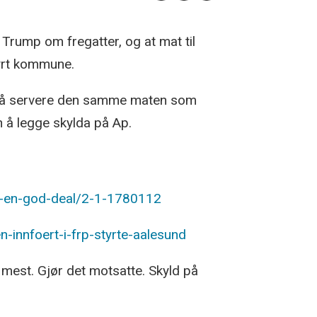
Trump om fregatter, og at mat til
styrt kommune.
for å servere den samme maten som
n å legge skylda på Ap.
-i-en-god-deal/2-1-1780112
-innfoert-i-frp-styrte-aalesund
v mest. Gjør det motsatte. Skyld på