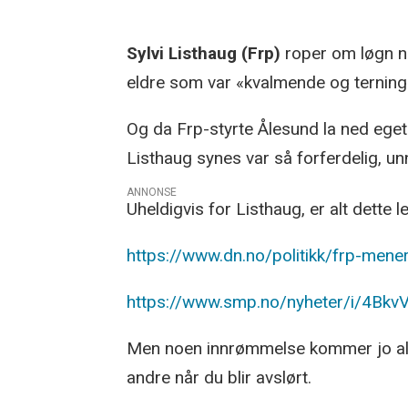
Sylvi Listhaug (Frp)
roper om løgn nå
eldre som var «kvalmende og terningk
Og da Frp-styrte Ålesund la ned eget
Listhaug synes var så forferdelig, un
ANNONSE
Uheldigvis for Listhaug, er alt dette 
https://www.dn.no/politikk/frp-men
https://www.smp.no/nyheter/i/4BkvV9
Men noen innrømmelse kommer jo aldri.
andre når du blir avslørt.