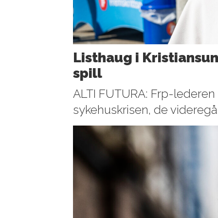
Listhaug i Kristiansu
spill
ALTI FUTURA: Frp-lederen t
sykehuskrisen, de videreg