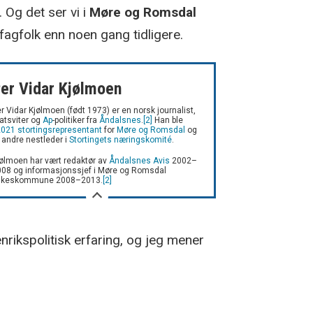
 Og det ser vi i
Møre og Romsdal
fagfolk enn noen gang tidligere.
er Vidar Kjølmoen
r Vidar Kjølmoen (født 1973) er en norsk journalist,
atsviter og
Ap
-politiker fra
Åndalsnes
.
[2]
Han ble
2021
stortingsrepresentant
for
Møre og Romsdal
og
 andre nestleder i
Stortingets næringskomité
.
ølmoen har vært redaktør av
Åndalsnes Avis
2002–
08 og informasjonssjef i Møre og Romsdal
ylkeskommune 2008–2013.
[2]
nrikspolitisk erfaring, og jeg mener