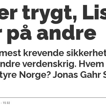
er trygt, L
r på andre
 mest krevende sikkerhet
andre verdenskrig. Hvem
 styre Norge?
Jonas Gahr 
 - 15:32