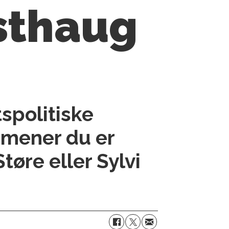
isthaug
spolitiske
 mener du er
Støre
eller
Sylvi