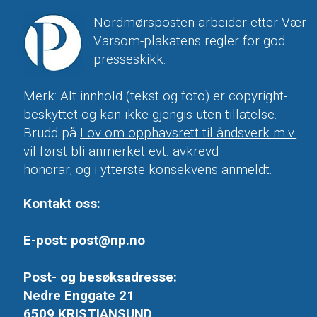
Nordmørsposten arbeider etter Vær
Varsom-plakatens regler for god
presseskikk.
Merk: Alt innhold (tekst og foto) er copyright-
beskyttet og kan ikke gjengis uten tillatelse.
Brudd på
Lov om opphavsrett til åndsverk m.v.
vil først bli anmerket evt. avkrevd
honorar, og i ytterste konsekvens anmeldt.
Kontakt oss:
E-post:
post@np.no
Post- og besøksadresse:
Nedre Enggate 21
6509 KRISTIANSUND