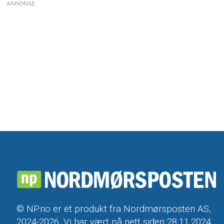
ANNONSE
© NP.no er et produkt fra Nordmørsposten AS,
2024-2026. Vi har vært på nett siden 28.11.2024.