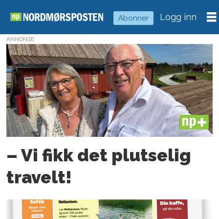
Logg inn
Abonner
ANNONSE
Tag:
jan-
erik
larsen
PLUS
– Vi fikk det plutselig
travelt!