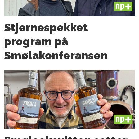
PLUS
Stjernespekket
program på
Smølakonferansen
PLUS