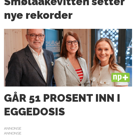
Smølaakevitten setter
nye rekorder
PLUS
GÅR 51 PROSENT INN I
EGGEDOSIS
ANNONSE
ANNONSE