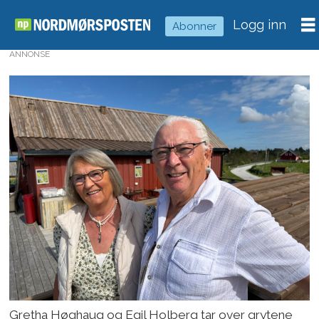
Logg inn
Abonner
ANNONSE
Gretha Høghaug og Egil Holberg tar over grytene