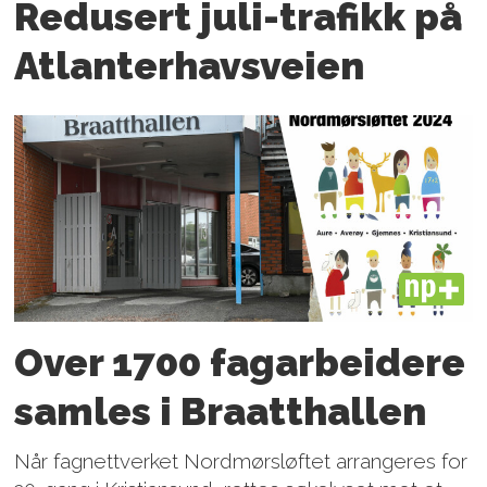
Redusert juli-trafikk på
Atlanter­havsveien
PLUS
Over 1700 fagarbeidere
samles i Braatthallen
Når fagnettverket Nordmørsløftet arrangeres for