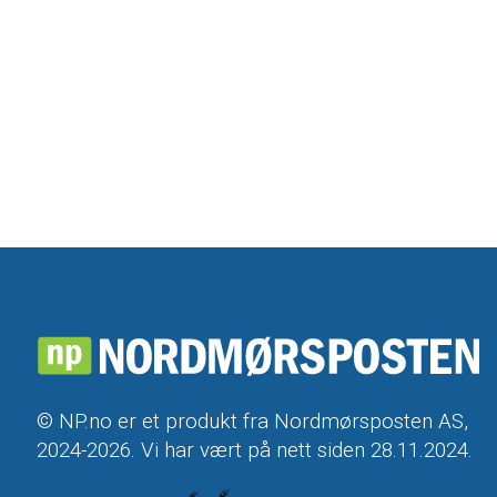
© NP.no er et produkt fra Nordmørsposten AS,
2024-2026. Vi har vært på nett siden 28.11.2024.