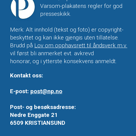
Varsom-plakatens regler for god
presseskikk.
Merk: Alt innhold (tekst og foto) er copyright-
beskyttet og kan ikke gjengis uten tillatelse.
Brudd på
Lov om opphavsrett til åndsverk m.v.
vil først bli anmerket evt. avkrevd
honorar, og i ytterste konsekvens anmeldt.
Kontakt oss:
E-post:
post@np.no
Post- og besøksadresse:
Nedre Enggate 21
6509 KRISTIANSUND