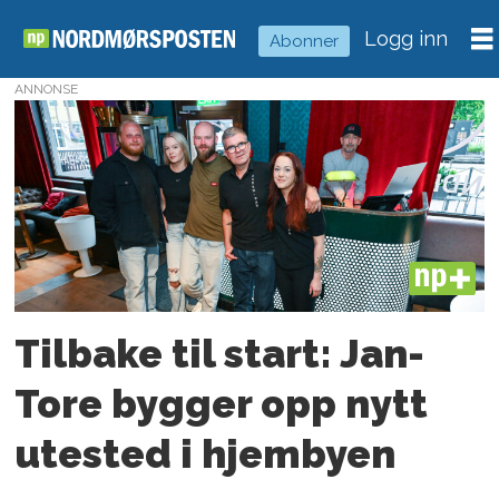
Logg inn
Abonner
ANNONSE
Tag:
uteliv
PLUS
Tilbake til start: Jan-
Tore bygger opp nytt
utested i hjembyen