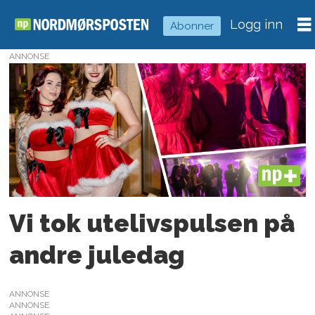
Logg inn
Abonner
ANNONSE
Tag:
under
bar
PLUS
Vi tok utelivspulsen på
andre juledag
ANNONSE
ANNONSE