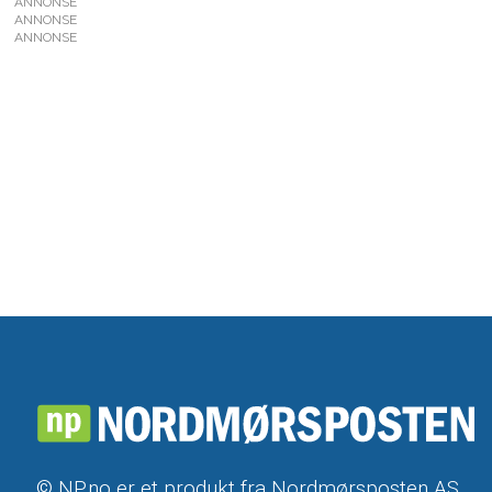
ANNONSE
ANNONSE
ANNONSE
© NP.no er et produkt fra Nordmørsposten AS,