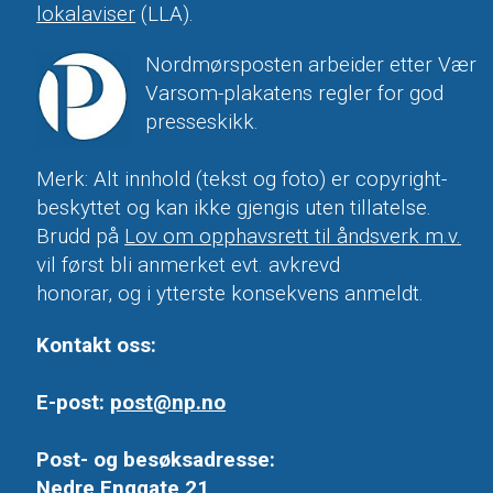
lokalaviser
(LLA).
Nordmørsposten arbeider etter Vær
Varsom-plakatens regler for god
presseskikk.
Merk: Alt innhold (tekst og foto) er copyright-
beskyttet og kan ikke gjengis uten tillatelse.
Brudd på
Lov om opphavsrett til åndsverk m.v.
vil først bli anmerket evt. avkrevd
honorar, og i ytterste konsekvens anmeldt.
Kontakt oss:
E-post:
post@np.no
Post- og besøksadresse:
Nedre Enggate 21