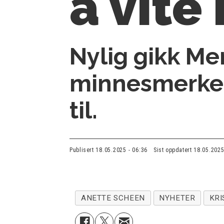
å vite
Nylig gikk Men
minnesmerken
til.
Publisert
18.05.2025 - 06:36
Sist oppdatert
18.05.2025
ANETTE SCHEEN
NYHETER
KRI