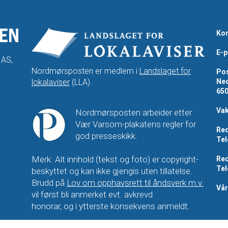
Kon
E-p
 AS,
Nordmørsposten er medlem i
Landslaget for
Pos
lokalaviser
(LLA).
Ned
65
Vak
Nordmørsposten arbeider etter
Vær Varsom-plakatens regler for
Red
god presseskikk.
Tel
Merk: Alt innhold (tekst og foto) er copyright-
Red
Tel
beskyttet og kan ikke gjengis uten tillatelse.
Brudd på
Lov om opphavsrett til åndsverk m.v.
Vå
vil først bli anmerket evt. avkrevd
honorar, og i ytterste konsekvens anmeldt.