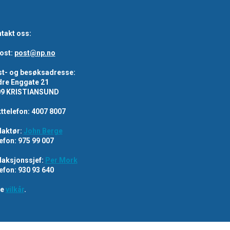
takt oss:
ost:
post@np.no
t- og besøksadresse:
re Enggate 21
09 KRISTIANSUND
ttelefon: 4007 8007
aktør:
John Berge
efon: 975 99 007
aksjonssjef:
Per Mork
efon: 930 93 640
re
vilkår
.