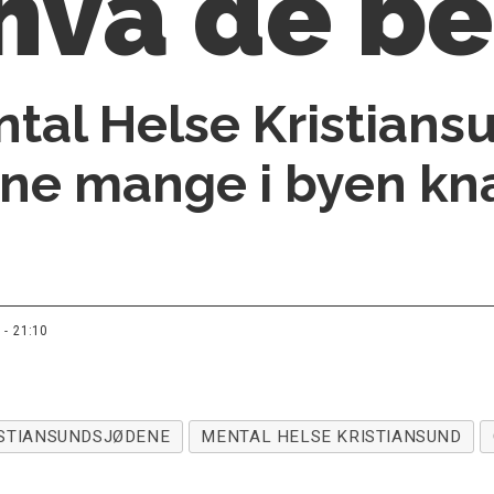
 hva de be
tal Helse Kristiansu
e mange i byen kna
 - 21:10
STIANSUNDSJØDENE
MENTAL HELSE KRISTIANSUND