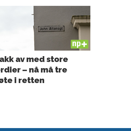
PLUS
akk av med store
rdier – nå må tre
te i retten