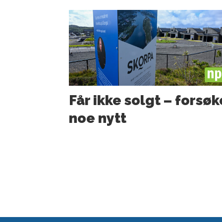
PL
Får ikke solgt – forsøk
noe nytt