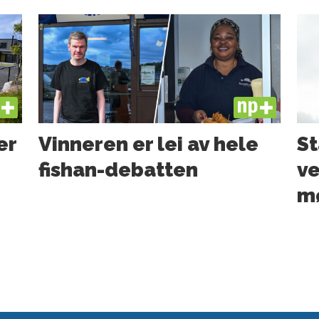
US
PLUS
er
Vinneren er lei av hele
St
fishan-debatten
ve
mø