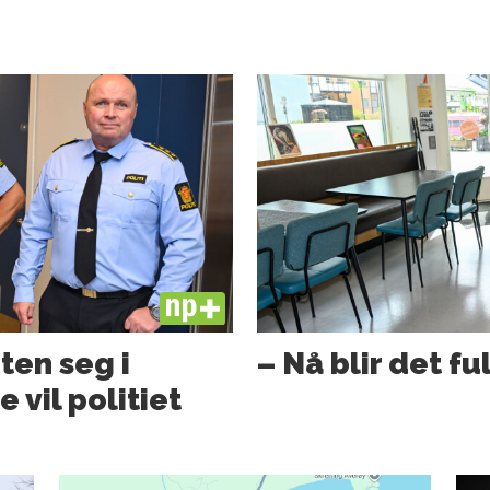
PLUS
ten seg i
– Nå blir det fu
 vil politiet