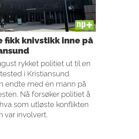
PLUS
 fikk knivstikk inne på
iansund
gust rykket politiet ut til en
ested i Kristiansund
en endte med én mann på
sten. Nå forsøker politiet å
hva som utløste konflikten
var involvert.