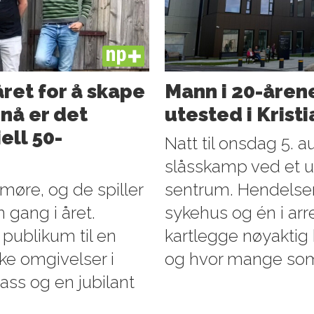
PLUS
ret for å skape
Mann i 20-årene
nå er det
utested i Krist
ell 50-
Natt til onsdag 5. au
slåsskamp ved et ut
dmøre, og de spiller
sentrum. Hendels
 gang i året.
sykehus og én i arre
publikum til en
kartlegge nøyaktig 
ske omgivelser i
og hvor mange som 
ass og en jubilant