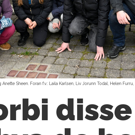
Anette Sheen. Foran f.v.: Laila Karlsen, Liv Jorunn Todal, Helen Furru
orbi diss