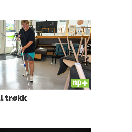
PLUS
ll trøkk