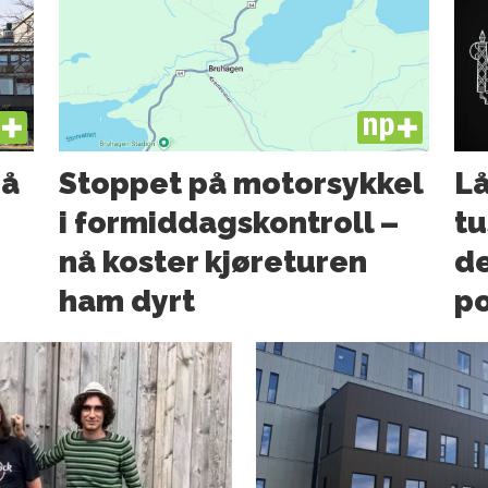
US
PLUS
må
Stoppet på motorsykkel
Lå
i formiddagskontroll –
tu
nå koster kjøreturen
de
ham dyrt
po