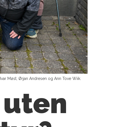
, Ivar Møst, Ørjan Andresen og Ann Tove Wiik.
e uten