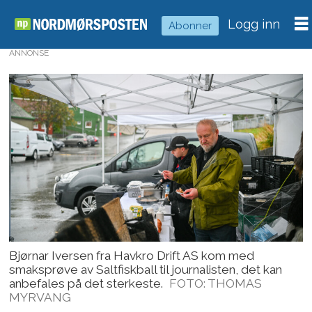
Logg inn
Abonner
ANNONSE
Bjørnar Iversen fra Havkro Drift AS kom med
smaksprøve av Saltfiskball til journalisten, det kan
anbefales på det sterkeste.
FOTO: THOMAS
MYRVANG