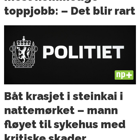
toppjobb: – Det blir rart
PLUS
Båt krasjet i steinkai i
nattemørket – mann
fløyet til sykehus med
kritiske skader