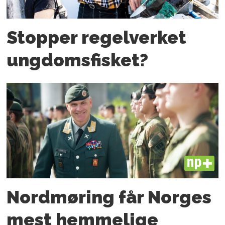
Stopper regelverket
ungdoms­fisket?
PLUS
Nordmøring får Norges
mest hemmelige