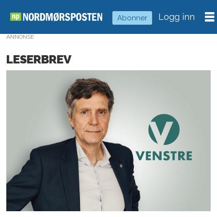
Logg inn
Abonner
ANNONSE
LESERBREV