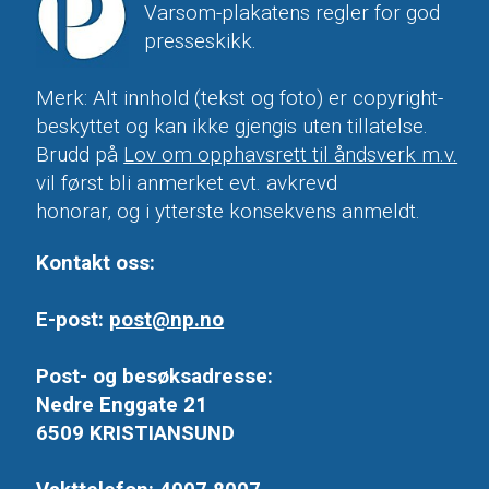
Varsom-plakatens regler for god
presseskikk.
Merk: Alt innhold (tekst og foto) er copyright-
beskyttet og kan ikke gjengis uten tillatelse.
Brudd på
Lov om opphavsrett til åndsverk m.v.
vil først bli anmerket evt. avkrevd
honorar, og i ytterste konsekvens anmeldt.
Kontakt oss:
E-post:
post@np.no
Post- og besøksadresse:
Nedre Enggate 21
6509 KRISTIANSUND