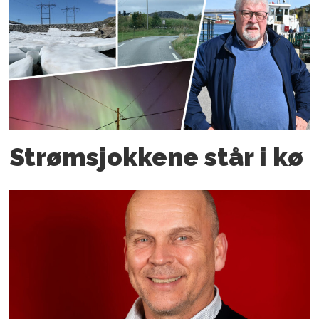
Strømsjokkene står i kø