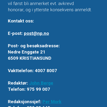
vil først bli anmerket evt. avkrevd
honorar, og i ytterste konsekvens anmeldt.
Kontakt oss:
E-post:
post@np.no
Post- og besøksadresse:
Nedre Enggate 21
6509 KRISTIANSUND
Vakttelefon: 4007 8007
Redaktør:
John Berge
Telefon: 975 99 007
Redaksjonssjef:
Per Mork