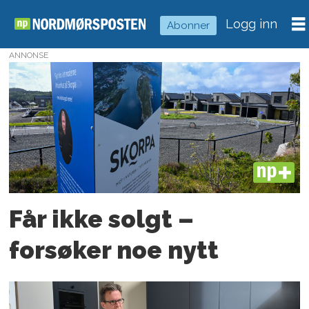
Logg inn
Abonner
ANNONSE
Tag:
skorpa
PLUS
Får ikke solgt –
forsøker noe nytt