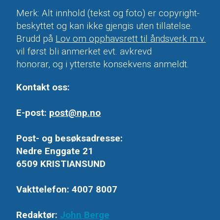
Merk: Alt innhold (tekst og foto) er copyright-
beskyttet og kan ikke gjengis uten tillatelse.
Brudd på
Lov om opphavsrett til åndsverk m.v.
vil først bli anmerket evt. avkrevd
honorar, og i ytterste konsekvens anmeldt.
Kontakt oss:
E-post:
post@np.no
Post- og besøksadresse:
Nedre Enggate 21
6509 KRISTIANSUND
Vakttelefon: 4007 8007
Redaktør:
John Berge