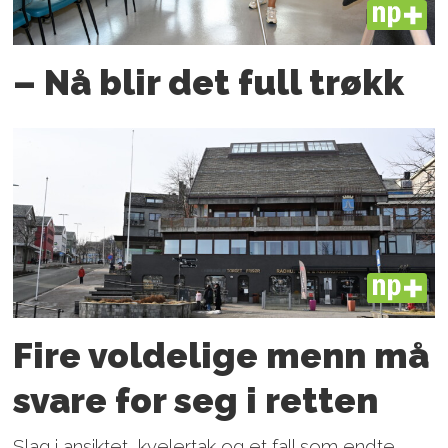
PLUS
– Nå blir det full trøkk
PLUS
Fire voldelige menn må
svare for seg i retten
Slag i ansiktet, kvelertak og et fall som endte