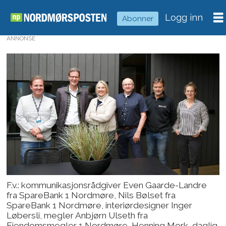
Logg inn
Abonner
ANNONSE
F.v.: kommunikasjonsrådgiver Even Gaarde-Landre
fra SpareBank 1 Nordmøre, Nils Bølset fra
SpareBank 1 Nordmøre, interiørdesigner Inger
Løbersli, megler Anbjørn Ulseth fra
Eiendomsmegler 1 Nordmøre, Henning Mork, daglig