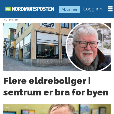
Logg inn
Abonner
ANNONSE
Tag:
omsorgsboliger
Flere eldre­boliger i
sentrum er bra for byen