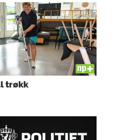
PLUS
ll trøkk