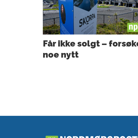
PL
Får ikke solgt – forsøk
noe nytt