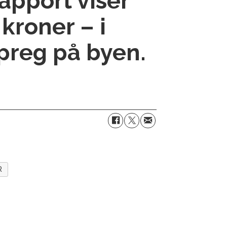
rapport viser
kroner – i
 preg på byen.
R