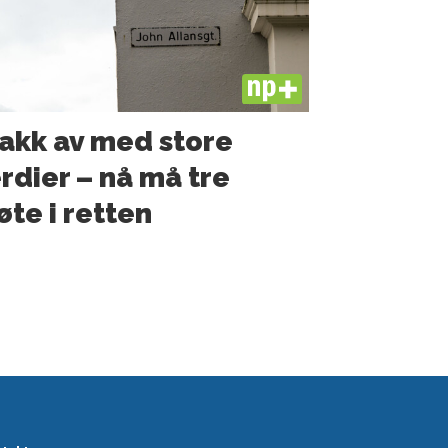
PLUS
akk av med store
rdier – nå må tre
te i retten