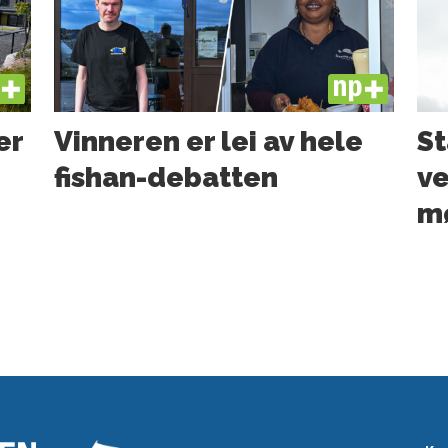
US
PLUS
er
Vinneren er lei av hele
St
fishan-debatten
ve
mø