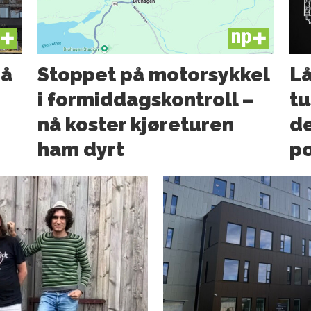
US
PLUS
må
Stoppet på motorsykkel
Lå
i formiddagskontroll –
tu
nå koster kjøreturen
de
ham dyrt
po