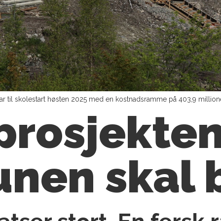
 til skolestart høsten 2025 med en kostnadsramme på 403,9 millione
 prosjekte
nen skal 