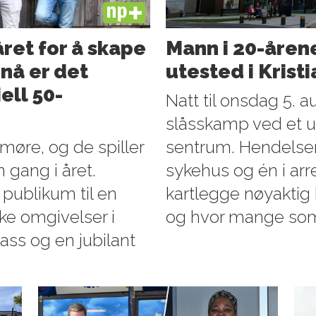
PLUS
ret for å skape
Mann i 20-årene
nå er det
utested i Krist
ell 50-
Natt til onsdag 5. au
slåsskamp ved et ut
dmøre, og de spiller
sentrum. Hendels
 gang i året.
sykehus og én i arre
publikum til en
kartlegge nøyaktig 
ske omgivelser i
og hvor mange som 
ass og en jubilant