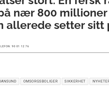
atser stort. En fersk 
på nær 800 millioner 
 allerede setter sitt
LEFON: 90 01 12 76
TIANSUND
OMSORGSBOLIGER
SIKKERHET
NYHETE