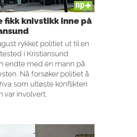
PLUS
 fikk knivstikk inne på
iansund
gust rykket politiet ut til en
ested i Kristiansund
en endte med én mann på
sten. Nå forsøker politiet å
hva som utløste konflikten
var involvert.