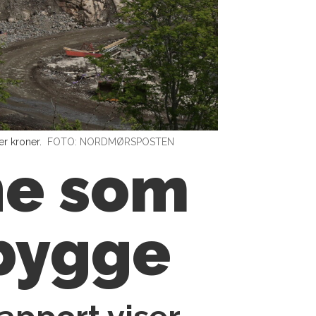
r kroner.
FOTO: NORDMØRSPOSTEN
ne som
bygge