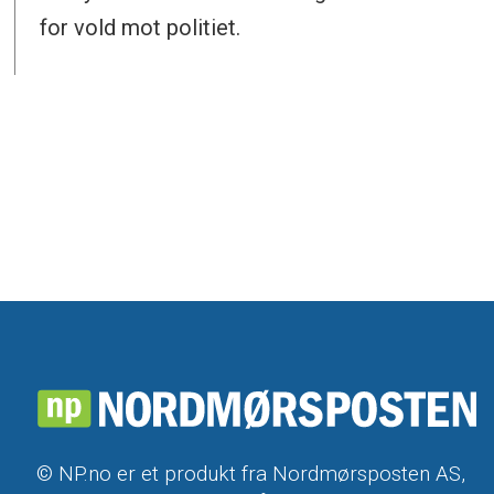
for vold mot politiet.
© NP.no er et produkt fra Nordmørsposten AS,