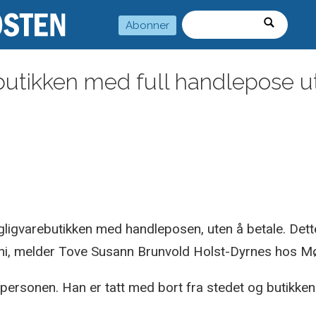
Abonner
Søk
butikken med full handlepose u
agligvarebutikken med handleposen, uten å betale. Det
ni, melder Tove Susann Brunvold Holst-Dyrnes hos Mør
på personen. Han er tatt med bort fra stedet og butikke