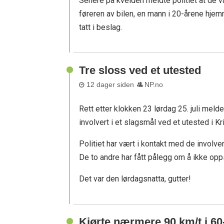
Senere på kvelden meldte politiet at de v
føreren av bilen, en mann i 20-årene hj
tatt i beslag.
Tre sloss ved et utested
12 dager siden
NP.no
Rett etter klokken 23 lørdag 25. juli meld
involvert i et slagsmål ved et utested i Kr
Politiet har vært i kontakt med de involver
De to andre har fått pålegg om å ikke op
Det var den lørdagsnatta, gutter!
Kjørte nærmere 90 km/t i 6