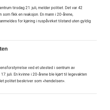
entrum tirsdag 21. juli, melder politiet. Det var 42
en som fikk en reaksjon. En mann i 20-årene,
meldes for kjøring i ruspåvirket tilstand uten gyldig
kten
densforstyrrelse ved et utested i sentrum av
17. juli. En kvinne i 20-årene ble kjørt til legevakten
et politet beskriver som «hendelsen».