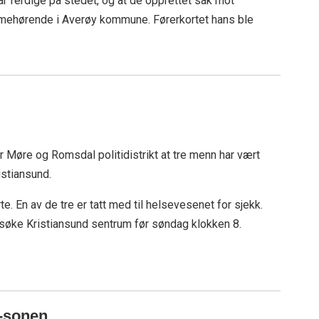
ar ferdige på stedet, og at de opprettet sak mot
emmehørende i Averøy kommune. Førerkortet hans ble
er Møre og Romsdal politidistrikt at tre menn har vært
istiansund.
te. En av de tre er tatt med til helsevesenet for sjekk.
psøke Kristiansund sentrum før søndag klokken 8.
0-sonen