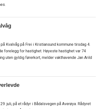
nes.
alvåg
one på Kvalvåg på Frei i Kristiansund kommune tirsdag 4.
ede forelegg for hastighet. Høyeste hastighet var 74
ing uten gyldig førerkort, melder vakthavende Jan Arild
verlevde
29. juli, på et rådyr i Bådalsvegen på Averøya. Rådyret