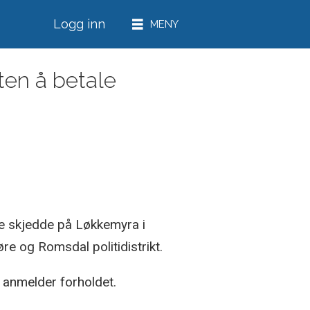
Logg inn
ten å betale
te skjedde på Løkkemyra i
e og Romsdal politidistrikt.
n anmelder forholdet.