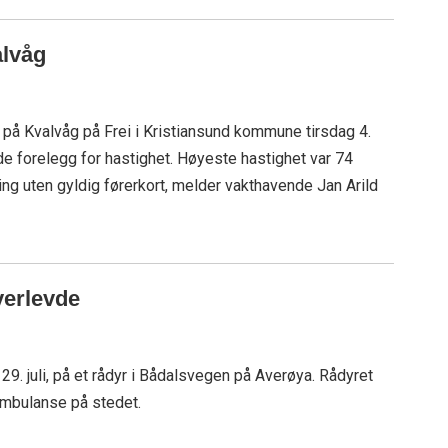
alvåg
one på Kvalvåg på Frei i Kristiansund kommune tirsdag 4.
ede forelegg for hastighet. Høyeste hastighet var 74
ing uten gyldig førerkort, melder vakthavende Jan Arild
verlevde
29. juli, på et rådyr i Bådalsvegen på Averøya. Rådyret
 ambulanse på stedet.