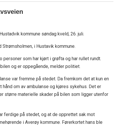
havsveien
i Hustadvik kommune søndag kveld, 26. juli.
ed Strømsholmen, i Hustavik kommune.
o personer som har kjørt i grøfta og har rullet rundt.
 bilen og er oppegående, melder politiet.
ulanse var fremme på stedet. Da fremkom det at kun en
tt hånd om av ambulanse og kjøres sykehus. Det er
r større materielle skader på bilen som ligger utenfor
ar ferdige på stedet, og at de opprettet sak mot
emmehørende i Averøy kommune. Førerkortet hans ble