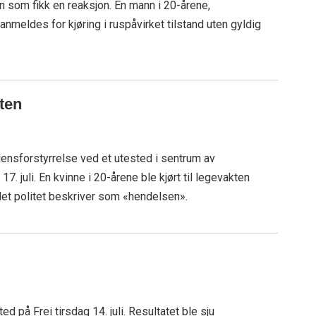
en som fikk en reaksjon. En mann i 20-årene,
meldes for kjøring i ruspåvirket tilstand uten gyldig
kten
densforstyrrelse ved et utested i sentrum av
17. juli. En kvinne i 20-årene ble kjørt til legevakten
et politet beskriver som «hendelsen».
ted på Frei tirsdag 14. juli. Resultatet ble sju