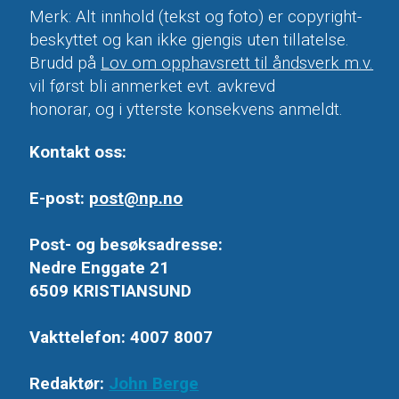
Merk: Alt innhold (tekst og foto) er copyright-
beskyttet og kan ikke gjengis uten tillatelse.
Brudd på
Lov om opphavsrett til åndsverk m.v.
vil først bli anmerket evt. avkrevd
honorar, og i ytterste konsekvens anmeldt.
Kontakt oss:
E-post:
post@np.no
Post- og besøksadresse:
Nedre Enggate 21
6509 KRISTIANSUND
Vakttelefon: 4007 8007
Redaktør:
John Berge