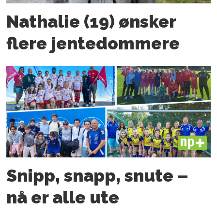
Nathalie (19) ønsker
flere jente­­dommere
PLUS
Snipp, snapp, snute –
nå er alle ute