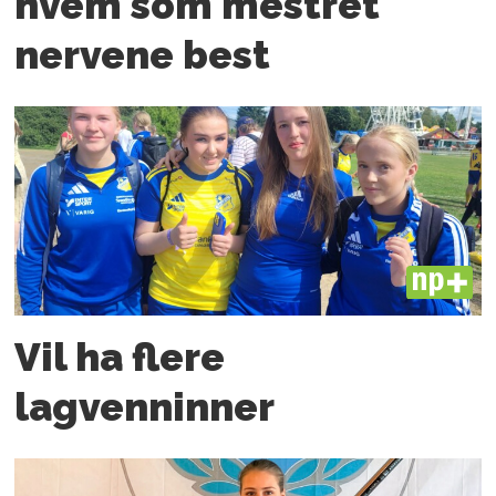
hvem som mestret
nervene best
PLUS
Vil ha flere
lagvenninner