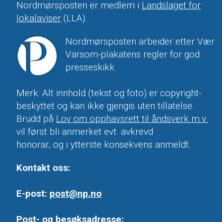
Nordmørsposten er medlem i
Landslaget for
lokalaviser
(LLA).
Nordmørsposten arbeider etter Vær
Varsom-plakatens regler for god
presseskikk.
Merk: Alt innhold (tekst og foto) er copyright-
beskyttet og kan ikke gjengis uten tillatelse.
Brudd på
Lov om opphavsrett til åndsverk m.v.
vil først bli anmerket evt. avkrevd
honorar, og i ytterste konsekvens anmeldt.
Kontakt oss:
E-post:
post@np.no
Post- og besøksadresse: