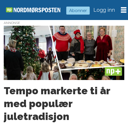
Logg inn
Abonner
ANNONSE
Tag:
tradisjon
PLUS
Tempo markerte ti år
med populær
juletradisjon