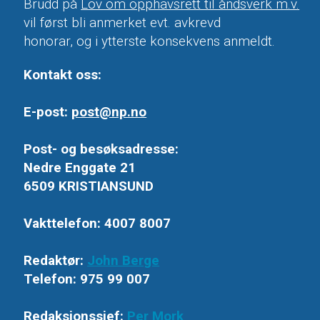
Brudd på
Lov om opphavsrett til åndsverk m.v.
vil først bli anmerket evt. avkrevd
honorar, og i ytterste konsekvens anmeldt.
Kontakt oss:
E-post:
post@np.no
Post- og besøksadresse:
Nedre Enggate 21
6509 KRISTIANSUND
Vakttelefon: 4007 8007
Redaktør:
John Berge
Telefon: 975 99 007
Redaksjonssjef:
Per Mork