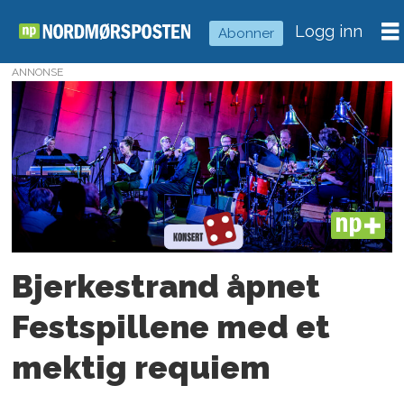
Logg inn
Abonner
ANNONSE
Tag:
svein
tindberg
PLUS
Bjerkestrand åpnet
Festspillene med et
mektig requiem