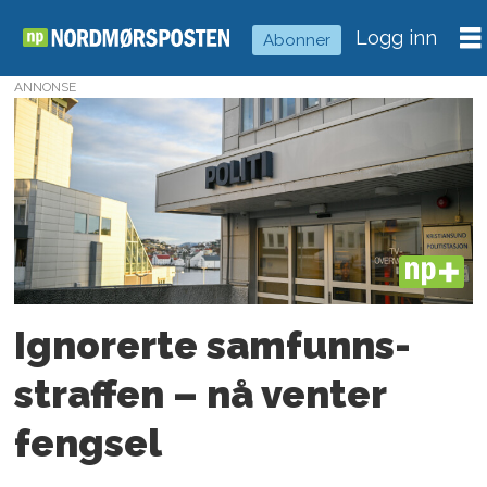
Logg inn
Abonner
ANNONSE
Tag:
samfunnsstraff
PLUS
Ignorerte samfunns­
straffen – nå venter
fengsel