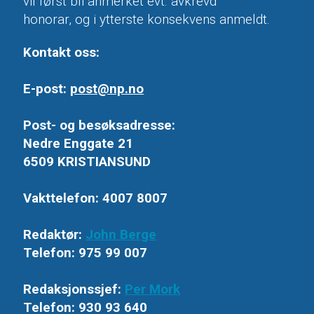
vil først bli anmerket evt. avkrevd
honorar, og i ytterste konsekvens anmeldt.
Kontakt oss:
E-post:
post@np.no
Post- og besøksadresse:
Nedre Enggate 21
6509 KRISTIANSUND
Vakttelefon: 4007 8007
Redaktør:
John Berge
Telefon: 975 99 007
Redaksjonssjef:
Per Mork
Telefon: 930 93 640