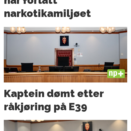
har forlatt
narkotikamiljøet
PLUS
Kaptein dømt etter
råkjøring på E39