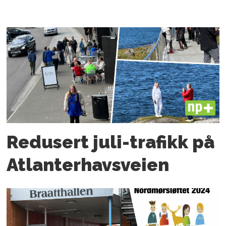
PLUS
Redusert juli-trafikk på
Atlanter­havsveien