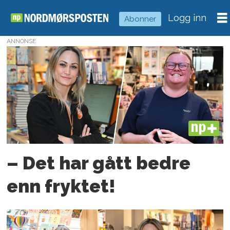
Logg inn
Abonner
ANNONSE
Tag:
norli
PLUS
– Det har gått bedre
enn fryktet!