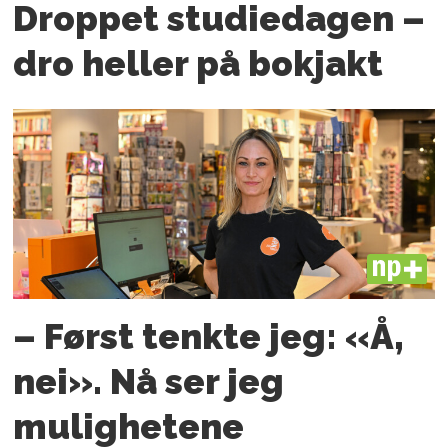
Droppet studiedagen –
dro heller på bokjakt
PLUS
– Først tenkte jeg: «Å,
nei». Nå ser jeg
mulighetene