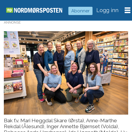
Logg inn
Abonner
ANNONSE
Bak f.v. Mari Heggdal Skare (Ørsta), Anne-Marthe
Rekdal (Ålesund), Inger Annette Bjørnset (Volda),