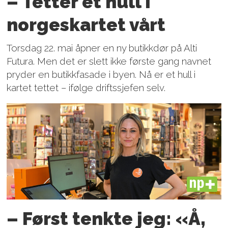
– Tetter et hull i
norgeskartet vårt
Torsdag 22. mai åpner en ny butikkdør på Alti
Futura. Men det er slett ikke første gang navnet
pryder en butikkfasade i byen. Nå er et hull i
kartet tettet – ifølge driftssjefen selv.
PLUS
– Først tenkte jeg: «Å,