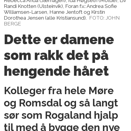
Rebecca Anda (Jærhagen), Ida Høgseth (Molde), Liv
Randi Knotten (Ulsteinvik), Foran f.v.: Andrea Sofie
Williamsen-Larsen, Hanne Jentoft og Kirstin
Dorothea Jensen (alle Kristiansund).
FOTO: JOHN
BERGE
Dette er damene
som rakk det på
hengende håret
Kolleger fra hele Møre
og Romsdal og så langt
sør som Rogaland hjalp
til med å bygge den nye