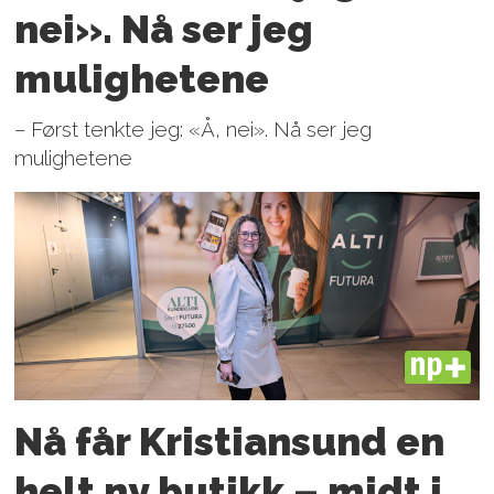
nei». Nå ser jeg
mulighetene
– Først tenkte jeg: «Å, nei». Nå ser jeg
mulighetene
PLUS
Nå får Kristiansund en
helt ny butikk – midt i