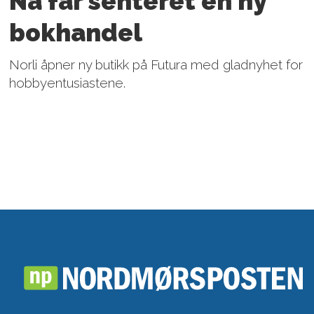
Nå får senteret en ny
bokhandel
Norli åpner ny butikk på Futura med gladnyhet for
hobbyentusiastene.