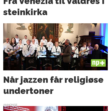
Fra Venezia til Valdres i
steinkirka
PLUS
Når jazzen får religiøse
undertoner
ANNONSE