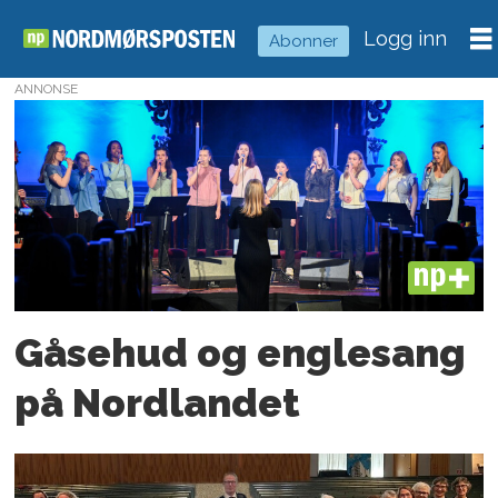
Logg inn
Abonner
ANNONSE
Tag:
nordlandet
kirke
PLUS
Gåsehud og englesang
på Nordlandet