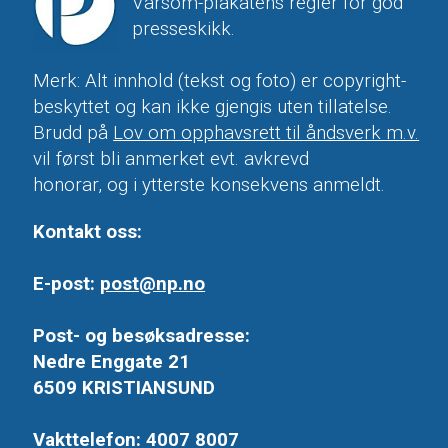
Varsom-plakatens regler for god
presseskikk.
Merk: Alt innhold (tekst og foto) er copyright-
beskyttet og kan ikke gjengis uten tillatelse.
Brudd på
Lov om opphavsrett til åndsverk m.v.
vil først bli anmerket evt. avkrevd
honorar, og i ytterste konsekvens anmeldt.
Kontakt oss:
E-post:
post@np.no
Post- og besøksadresse:
Nedre Enggate 21
6509 KRISTIANSUND
Vakttelefon: 4007 8007