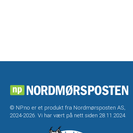
© NP.no er et produkt fra Nordmørsposten AS,
2024-2026. Vi har vært på nett siden 28.11.2024.