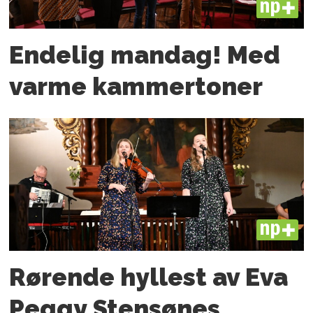
PLUS
Endelig mandag! Med
varme kammertoner
PLUS
Rørende hyllest av Eva
Peggy Stensønes