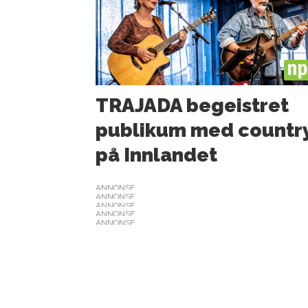
PL
TRAJADA begeistret
publikum med countr
på Innlandet
ANNONSE
ANNONSE
ANNONSE
ANNONSE
ANNONSE