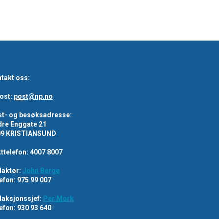
takt oss:
ost:
post@np.no
t- og besøksadresse:
re Enggate 21
09 KRISTIANSUND
ttelefon: 4007 8007
aktør:
John Berge
efon: 975 99 007
aksjonssjef:
Per Mork
efon: 930 93 640