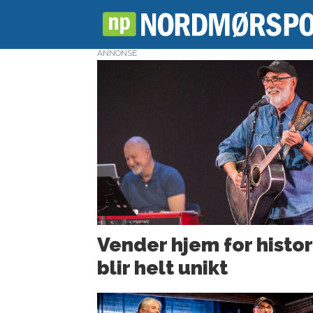
ANNONSE
Tag:
jan
dahlen
Vender hjem for histor
blir helt unikt