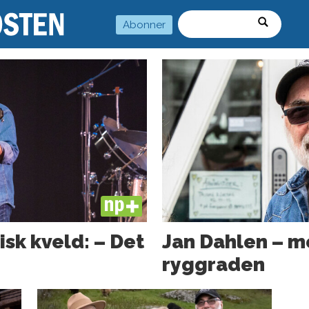
Abonner
Søk
PLUS
isk kveld: – Det
Jan Dahlen – m
ryggraden