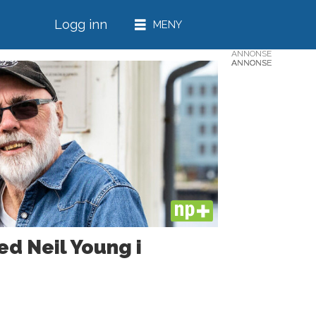
Logg inn
ANNONSE
ANNONSE
ANNONSE
ANNONSE
ANNONSE
PLUS
ed Neil Young i