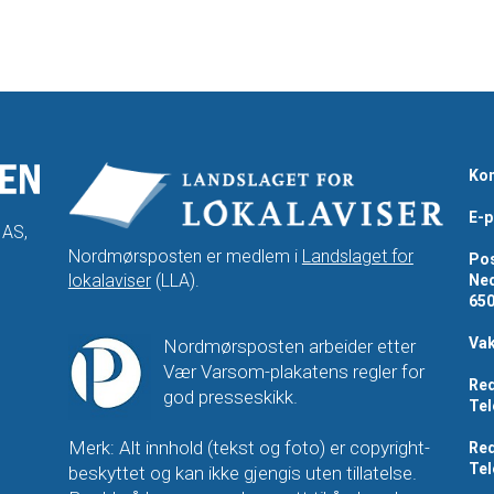
Kon
E-p
 AS,
Nordmørsposten er medlem i
Landslaget for
Pos
lokalaviser
(LLA).
Ned
65
Vak
Nordmørsposten arbeider etter
Vær Varsom-plakatens regler for
Red
god presseskikk.
Tel
Merk: Alt innhold (tekst og foto) er copyright-
Red
Tel
beskyttet og kan ikke gjengis uten tillatelse.