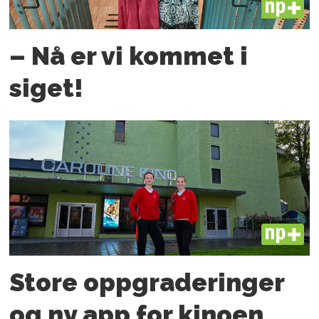
PLUS
– Nå er vi kommet i
siget!
PLUS
Store oppgraderinger
og ny app for kinoen