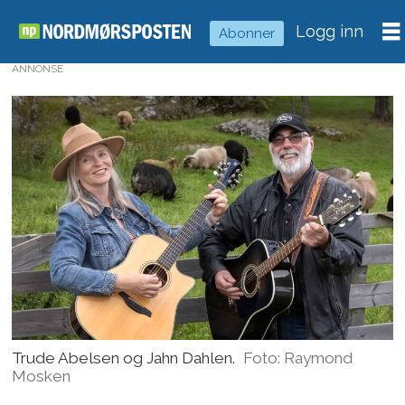
Logg inn
Abonner
ANNONSE
Trude Abelsen og Jahn Dahlen.
Foto: Raymond
Mosken