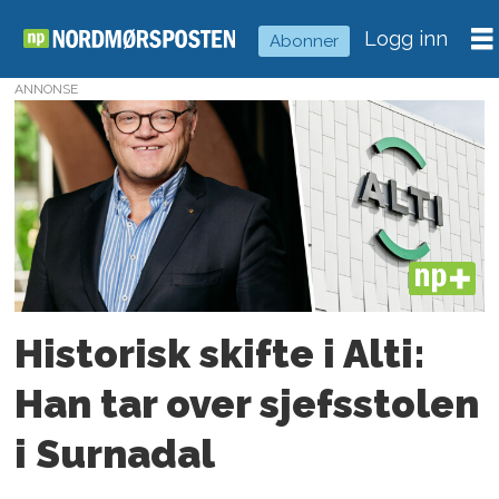
Logg inn
Abonner
ANNONSE
Tag:
eiendomsforvaltning
PLUS
Historisk skifte i Alti:
Han tar over sjefsstolen
i Surnadal