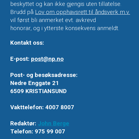
beskyttet og kan ikke gjengis uten tillatelse.
Brudd på
Lov om opphavsrett til åndsverk m.v.
vil først bli anmerket evt. avkrevd
honorar, og i ytterste konsekvens anmeldt.
Kontakt oss:
E-post:
post@np.no
Post- og besøksadresse:
Nedre Enggate 21
6509 KRISTIANSUND
Vakttelefon: 4007 8007
Redaktør:
John Berge
Telefon: 975 99 007