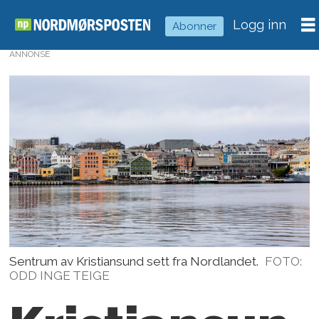
Logg inn
Abonner
ANNONSE
Sentrum av Kristiansund sett fra Nordlandet.
FOTO:
ODD INGE TEIGE