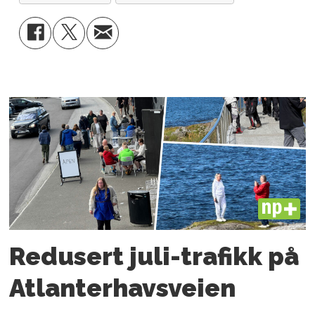
PLUS
Redusert juli-trafikk på
Atlanter­havsveien