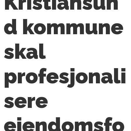
Kristiansun
d kommune
skal
profesjonali
sere
eiendomsfo