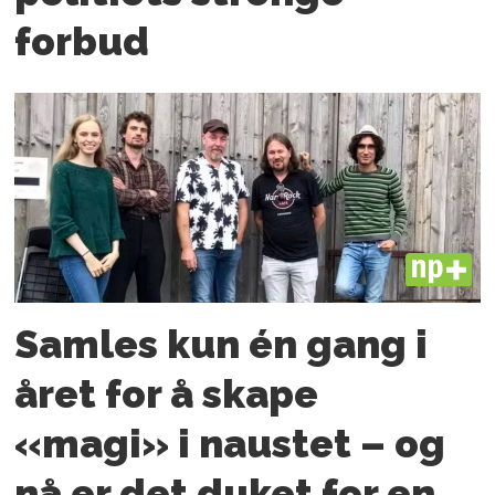
forbud
PLUS
Samles kun én gang i
året for å skape
«magi» i naustet – og
nå er det duket for en