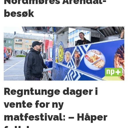
Nordmøres Arendal-
besøk
PLUS
Regntunge dager i
vente for ny
matfestival: – Håper