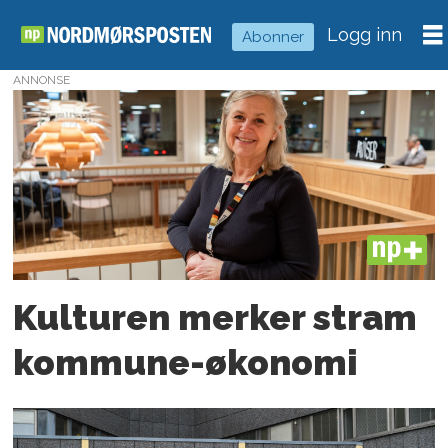
Logg inn
Abonner
ANNONSE
Tag:
disposisjonsfond
PLUS
Kulturen merker stram
kommune-økonomi