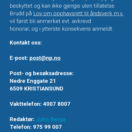
beskyttet og kan ikke gjengis uten tillatelse.
Brudd på
Lov om opphavsrett til åndsverk m.v.
vil først bli anmerket evt. avkrevd
honorar, og i ytterste konsekvens anmeldt.
Kontakt oss:
E-post:
post@np.no
Post- og besøksadresse:
Nedre Enggate 21
6509 KRISTIANSUND
Vakttelefon: 4007 8007
Redaktør:
John Berge
Telefon: 975 99 007