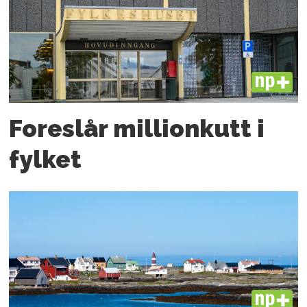
PLUS
Foreslår millionkutt i
fylket
PLUS