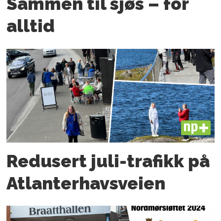
Sammen til sjøs – for
alltid
PLUS
Redusert juli-trafikk på
Atlanter­havsveien