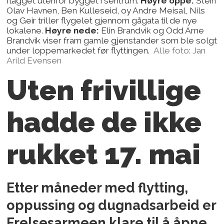
flagget utenfor bygget i sentrum.
Høyre oppe:
Stein
Olav Havnen, Ben Kulleseid, oy Andre Meisal, Nils
og Geir triller flygelet gjennom gågata til de nye
lokalene.
Høyre nede:
Elin Brandvik og Odd Arne
Brandvik viser fram gamle gjenstander som ble solgt
under loppemarkedet før flyttingen.
Alle foto: Jan
Arild Evensen
Uten frivillige
hadde de ikke
rukket 17. mai
Etter måneder med flytting,
oppussing og dugnadsarbeid er
Frelsesarmeen klare til å åpne