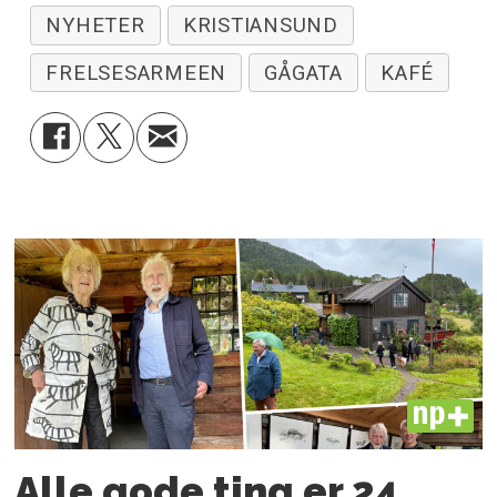
NYHETER
KRISTIANSUND
FRELSESARMEEN
GÅGATA
KAFÉ
PLUS
Alle gode ting er 24