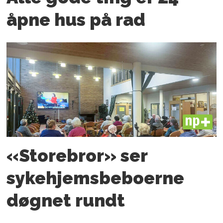
åpne hus på rad
PLUS
«Storebror» ser
sykehjemsbeboerne
døgnet rundt