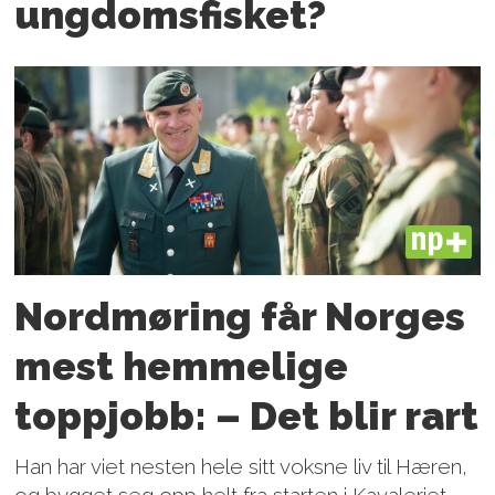
ungdoms­fisket?
PLUS
Nordmøring får Norges
mest hemmelige
toppjobb: – Det blir rart
Han har viet nesten hele sitt voksne liv til Hæren,
og bygget seg opp helt fra starten i Kavaleriet.