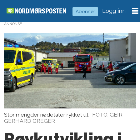
Logg inn
Abonner
ANNONSE
Stor mengder nødetater rykket ut.
FOTO: GEIR
GERHARD GREGER
Røykutvikling i