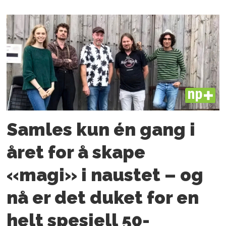
PLUS
Samles kun én gang i
året for å skape
«magi» i naustet – og
nå er det duket for en
helt spesiell 50-